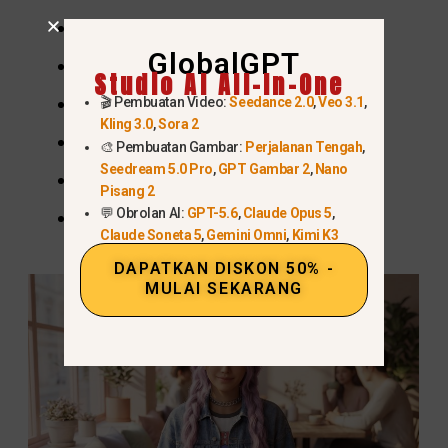
Konten bersponsor/materi iklan
GlobalGPT
fotografi studio atau editorial
Studio AI All-In-One
Kalender media sosial
🎬 Pembuatan Video:
Seedance 2.0
,
Veo 3.1
,
Kling 3.0
,
Sora 2
kampanye musiman
🎨 Pembuatan Gambar:
Perjalanan Tengah
,
Seedream 5.0 Pro
,
GPT Gambar 2
,
Nano
gambar mini & visual promosi
Pisang 2
💬 Obrolan AI:
GPT-5.6
,
Claude Opus 5
,
kampanye konsep
Claude Soneta 5
,
Gemini Omni
,
Kimi K3
DAPATKAN DISKON 50% -
MULAI SEKARANG