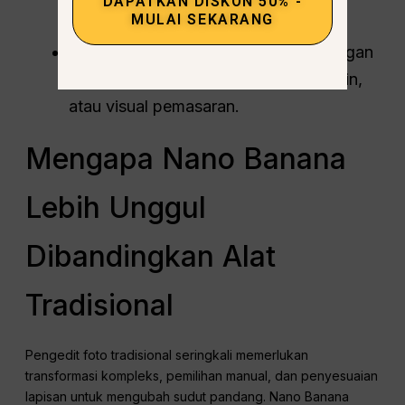
DAPATKAN DISKON 50% -
perlu mengambil gambar ulang.
MULAI SEKARANG
Proyek Kreatif
– Bereksperimen dengan
sudut pandang unik dalam seni, desain,
atau visual pemasaran.
Mengapa Nano Banana
Lebih Unggul
Dibandingkan Alat
Tradisional
Pengedit foto tradisional seringkali memerlukan
transformasi kompleks, pemilihan manual, dan penyesuaian
lapisan untuk mengubah sudut pandang. Nano Banana