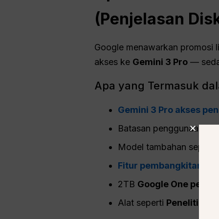
(Penjelasan Dis
Google menawarkan promosi li
akses ke
Gemini 3
Pro
— seda
Apa yang Termasuk dal
Gemini 3 Pro akses pe
Batasan penggunaan yang
Model tambahan seperti
Fitur pembangkitan vi
2TB
Google One
penyi
Alat seperti
Penelitian