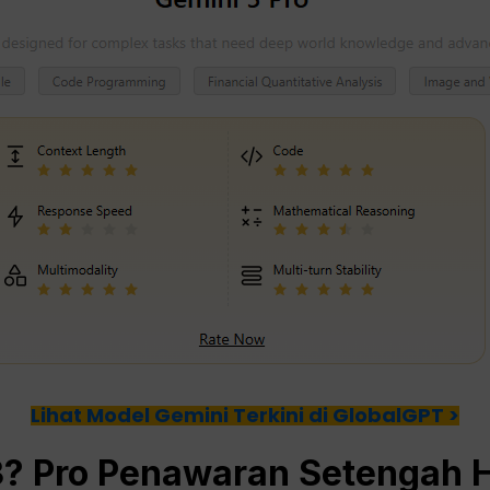
Lihat Model Gemini Terkini di GlobalGPT >
3?
Pro
Penawaran Setengah 