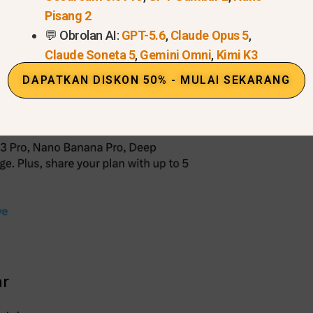
Pisang 2
💬 Obrolan AI:
GPT-5.6
,
Claude Opus 5
,
Claude Soneta 5
,
Gemini Omni
,
Kimi K3
DAPATKAN DISKON 50% - MULAI SEKARANG
ar