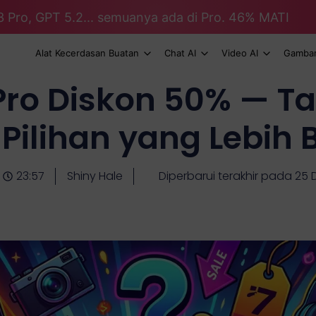
3 Pro, GPT 5.2... semuanya ada di Pro. 46% MATI
Alat Kecerdasan Buatan
Chat AI
Video AI
Gambar
Pro Diskon 50% — T
Pilihan yang Lebih 
23:57
Shiny Hale
Diperbarui terakhir pada 25