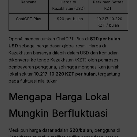
Rencana
Harga di
Perkiraan Setara
Kazakhstan (USD)
KZT
ChatGPT Plus
~$20 per bulan
~10.217-10.220
KZT / bulan
OpenAI mencantumkan ChatGPT Plus di
$20 per bulan
USD
sebagai harga dasar global resmi. Harga di
Kazakhstan biasanya ditagih dalam USD dan kemudian
dikonversi ke tenge Kazakhstan (KZT) oleh pemroses
pembayaran pengguna, sehingga menghasilkan jumlah
lokal sekitar
10.217-10.220 KZT per bulan
, tergantung
pada fluktuasi nilai tukar.
Mengapa Harga Lokal
Mungkin Berfluktuasi
Meskipun harga dasar adalah
$20/bulan
, pengguna di