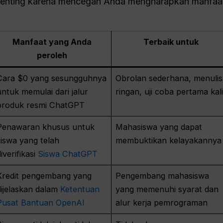
penting karena mencegah Anda mengharapkan manfaat
Manfaat yang Anda
Terbaik untuk
peroleh
Cara $0 yang sesungguhnya
Obrolan sederhana, menulis
untuk memulai dari jalur
ringan, uji coba pertama kal
produk resmi ChatGPT
Penawaran khusus untuk
Mahasiswa yang dapat
siswa yang telah
membuktikan kelayakannya
diverifikasi
Siswa ChatGPT
Kredit pengembang yang
Pengembang mahasiswa
dijelaskan dalam
Ketentuan
yang memenuhi syarat dan
Pusat Bantuan OpenAI
alur kerja pemrograman