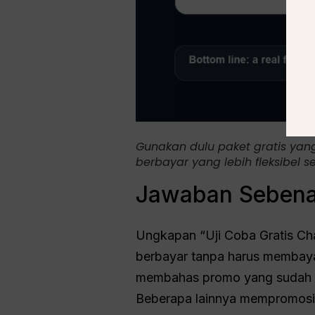
Gunakan dulu paket gratis yang
berbayar yang lebih fleksibe
Jawaban Sebenar
Ungkapan “Uji Coba Gratis Ch
berbayar tanpa harus membaya
membahas promo yang sudah ka
Beberapa lainnya mempromosik