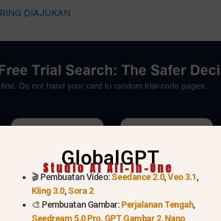
RING DIAJUKAN
GlobalGPT
Studio AI All-In-One
🎬 Pembuatan Video:
Seedance 2.0
,
Veo 3.1
,
Kling 3.0
,
Sora 2
🎨 Pembuatan Gambar:
Perjalanan Tengah
,
Seedream 5.0 Pro
,
GPT Gambar 2
,
Nano