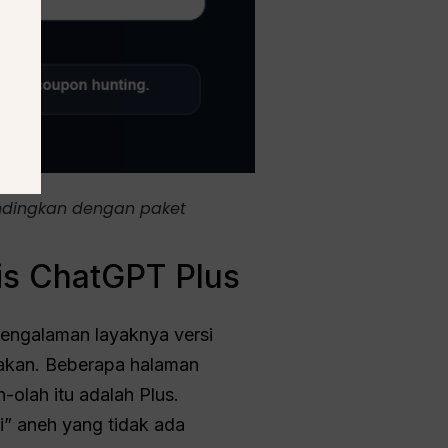
andingkan dengan paket
is ChatGPT Plus
engalaman layaknya versi
takan. Beberapa halaman
lah itu adalah Plus.
” aneh yang tidak ada