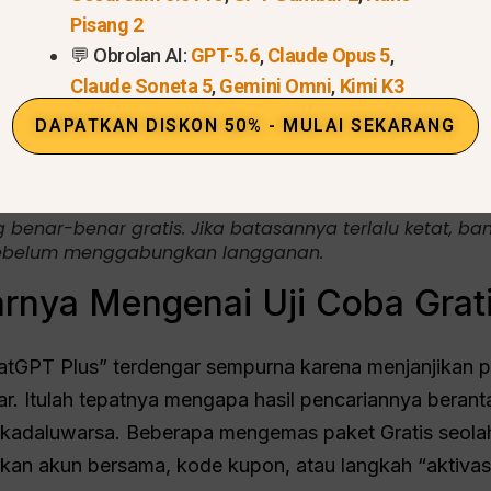
Pisang 2
💬 Obrolan AI:
GPT-5.6
,
Claude Opus 5
,
Claude Soneta 5
,
Gemini Omni
,
Kimi K3
DAPATKAN DISKON 50% - MULAI SEKARANG
 benar-benar gratis. Jika batasannya terlalu ketat, b
l sebelum menggabungkan langganan.
nya Mengenai Uji Coba Grat
atGPT Plus” terdengar sempurna karena menjanjikan p
r. Itulah tepatnya mengapa hasil pencariannya beran
daluwarsa. Beberapa mengemas paket Gratis seolah-o
an akun bersama, kode kupon, atau langkah “aktivasi