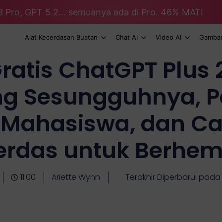
3 Pro, GPT 5.2... semuanya ada di Pro. 46% MATI
Alat Kecerdasan Buatan
Chat AI
Video AI
Gambar
Gratis ChatGPT Plus 
ang Sesungguhnya, 
Mahasiswa, dan Ca
erdas untuk Berhem
11:00
Ariette Wynn
Terakhir Diperbarui pada 