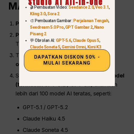
Studio AI All-In-One
MATI
)
🎬 Pembuatan Video:
Seedance 2.0
,
Veo 3.1
,
Kling 3.0
,
Sora 2
🎨 Pembuatan Gambar:
Perjalanan Tengah
,
Pergi ke
glbgpt.com
Seedream 5.0 Pro
,
GPT Gambar 2
,
Nano
Pisang 2
Pilih paket langganan
— Dasar / Pro /
💬 Obrolan AI:
GPT-5.6
,
Claude Opus 5
,
Tanpa Batas
Claude Soneta 5
,
Gemini Omni
,
Kimi K3
The
Diskon Natal diterapkan secara
DAPATKAN DISKON 50% -
MULAI SEKARANG
otomatis.
→
hingga 52% MATI
Segera dapatkan akses ke
ChatGPT
model
(termasuk GPT-5.2 / GPT-5.1)
ditambah
lebih dari 100 model AI teratas, seperti:
GPT-5.1 / GPT-5.2
Claude Haiku 4.5
Claude Soneta 4.5