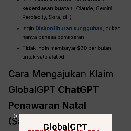
kecerdasan buatan
(Claude, Gemini,
Perplexity, Sora, dll.)
Ingin
Diskon liburan sungguhan
, bukan
hanya bahasa pemasaran
Tidak ingin membayar $20 per bulan
untuk satu alat AI.
Cara Mengajukan Klaim
GlobalGPT
ChatGPT
Penawaran Natal
(Sampai dengan
52%
GlobalGPT