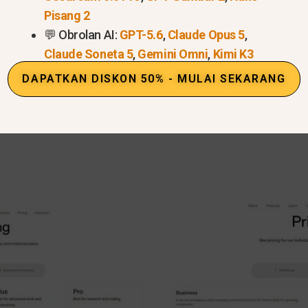
n apakah kemampuannya sesuai dengan kebutuhan tim 
Pisang 2
an Anda—bukan hanya sesuatu yang digunakan secara pr
💬 Obrolan AI:
GPT-5.6
,
Claude Opus 5
,
nar-benar sesuai dengan persyaratan tersebut.
Claude Soneta 5
,
Gemini Omni
,
Kimi K3
DAPATKAN DISKON 50% - MULAI SEKARANG
a?
ChatGPT
Biaya Bisnis?