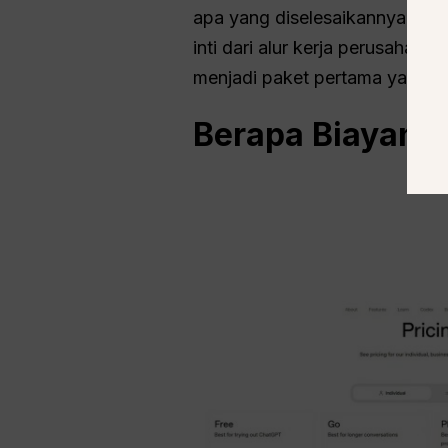
apa yang diselesaikannya, da
inti dari alur kerja perusaha
menjadi paket pertama yang be
Berapa Biayany