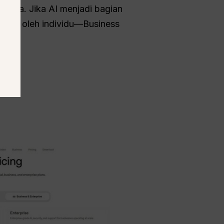
Anda. Jika AI menjadi bagian
ibadi oleh individu—Business