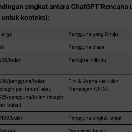
andingan singkat antara
ChatGPT
’Rencana 
untuk konteks):
Harga
Pengguna yang Dituju
$0
Pengguna biasa
$20/bulan
Pencipta individu
$20/pengguna/bulan
Tim & Usaha Kecil dan
(ditagih per tahun) atau
Menengah (UKM)
$25/pengguna/bulan (ditagih
per bulan)
$100/bulan
Pengguna tingkat lanjut
Kustom
Organisasi besar