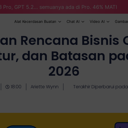
3 Pro, GPT 5.2... semuanya ada di Pro. 46% MATI
Alat Kecerdasan Buatan
Chat AI
Video AI
Gambar
san Rencana Bisnis 
itur, dan Batasan p
2026
18:00
Ariette Wynn
Terakhir Diperbarui pada 