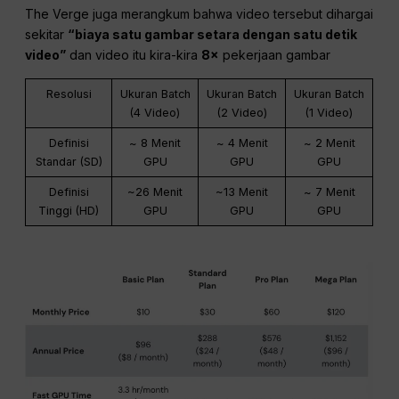
The Verge juga merangkum bahwa video tersebut dihargai
sekitar
“biaya satu gambar setara dengan satu detik
video”
dan video itu kira-kira
8×
pekerjaan gambar
Resolusi
Ukuran Batch
Ukuran Batch
Ukuran Batch
(4 Video)
(2 Video)
(1 Video)
Definisi
~ 8 Menit
~ 4 Menit
~ 2 Menit
Standar (SD)
GPU
GPU
GPU
Definisi
~26 Menit
~13 Menit
~ 7 Menit
Tinggi (HD)
GPU
GPU
GPU