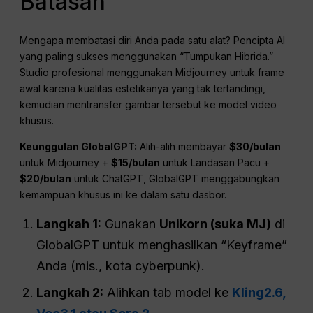
Batasan
Mengapa membatasi diri Anda pada satu alat? Pencipta AI
yang paling sukses menggunakan “Tumpukan Hibrida.”
Studio profesional menggunakan Midjourney untuk frame
awal karena kualitas estetikanya yang tak tertandingi,
kemudian mentransfer gambar tersebut ke model video
khusus.
Keunggulan GlobalGPT:
Alih-alih membayar
$30/bulan
untuk Midjourney +
$15/bulan
untuk Landasan Pacu +
$20/bulan
untuk ChatGPT, GlobalGPT menggabungkan
kemampuan khusus ini ke dalam satu dasbor.
Langkah 1:
Gunakan
Unikorn (suka MJ)
di
GlobalGPT untuk menghasilkan “Keyframe”
Anda (mis., kota cyberpunk).
Langkah 2:
Alihkan tab model ke
Kling2.6,