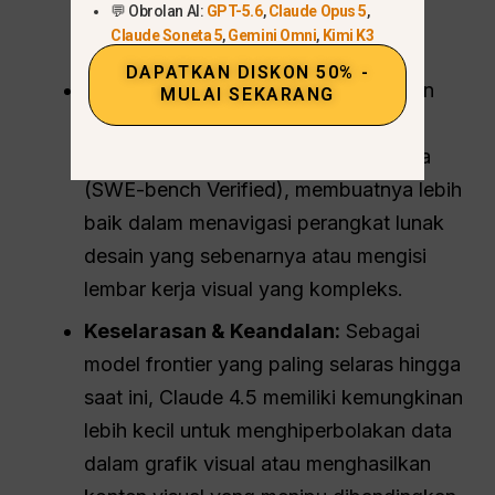
💬 Obrolan AI:
GPT-5.6
,
Claude Opus 5
,
GPT-5 tetap lebih nyaman bagi non-
Claude Soneta 5
,
Gemini Omni
,
Kimi K3
koder.
DAPATKAN DISKON 50% -
Utilitas Praktis:
Claude 4.5 memimpin
MULAI SEKARANG
dalam “Penggunaan Komputer” dan
rekayasa perangkat lunak dunia nyata
(SWE-bench Verified), membuatnya lebih
baik dalam menavigasi perangkat lunak
desain yang sebenarnya atau mengisi
lembar kerja visual yang kompleks.
Keselarasan & Keandalan:
Sebagai
model frontier yang paling selaras hingga
saat ini, Claude 4.5 memiliki kemungkinan
lebih kecil untuk menghiperbolakan data
dalam grafik visual atau menghasilkan