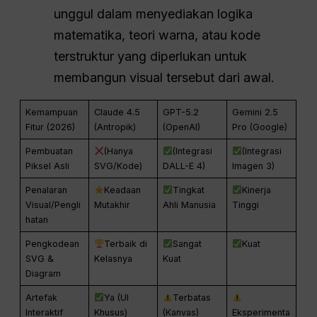
unggul dalam menyediakan logika
matematika, teori warna, atau kode
terstruktur yang diperlukan untuk
membangun visual tersebut dari awal.
Kemampuan
Claude 4.5
GPT-5.2
Gemini 2.5
Fitur (2026)
(Antropik)
(OpenAI)
Pro (Google)
Pembuatan
(Hanya
(Integrasi
(Integrasi
Piksel Asli
SVG/Kode)
DALL-E 4)
Imagen 3)
Penalaran
Keadaan
Tingkat
Kinerja
Visual/Pengli
Mutakhir
Ahli Manusia
Tinggi
hatan
Pengkodean
Terbaik di
Sangat
Kuat
SVG &
Kelasnya
Kuat
Diagram
Artefak
Ya (UI
Terbatas
Interaktif
Khusus)
(Kanvas)
Eksperimenta