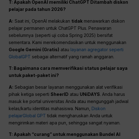
T: Apakah
OpenAI
memiliki
ChatGPT
Ditambah diskon
pelajar pada tahun 2026?
A:
Saat ini, OpenAI melakukan
tidak
menawarkan diskon
pelajar permanen untuk ChatGPT Plus. Penawaran
sebelumnya (seperti uji coba Spring 2025) bersifat
sementara. Kami merekomendasikan untuk menggunakan
Google Gemini (Gratis)
atau
layanan agregator seperti
GlobalGPT
sebagai alternatif yang ramah anggaran.
T: Bagaimana cara memverifikasi status pelajar saya
untuk paket-paket ini?
A:
Sebagian besar layanan menggunakan alat verifikasi
pihak ketiga seperti
SheerID
atau
UNiDAYS
. Anda harus
masuk ke portal universitas Anda atau mengunggah jadwal
kelas/kartu identitas mahasiswa. Namun,
Diskon
pelajarGlobal GPT
tidak mengharuskan Anda untuk
mengirimkan materi apa pun, sehingga sangat nyaman.
T: Apakah “curang” untuk menggunakan Bundel AI