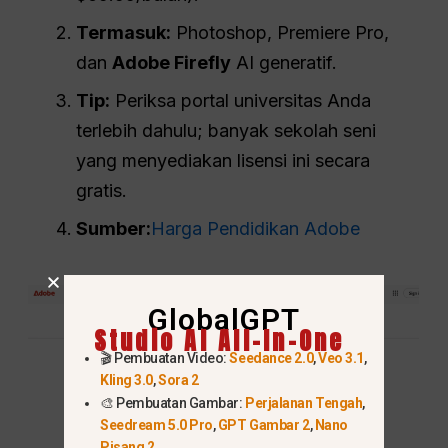
Termasuk:
Photoshop, Premiere Pro,
dan
Adobe Firefly
AI generatif.
Tip:
Periksa portal universitas Anda
terlebih dahulu; banyak sekolah seni
yang menyediakan lisensi ini secara
gratis.
Sumber:
Harga Pendidikan Adobe
GlobalGPT
Studio AI All-In-One
🎬 Pembuatan Video:
Seedance 2.0
,
Veo 3.1
,
Kling 3.0
,
Sora 2
🎨 Pembuatan Gambar:
Perjalanan Tengah
,
Seedream 5.0 Pro
,
GPT Gambar 2
,
Nano
Pisang 2