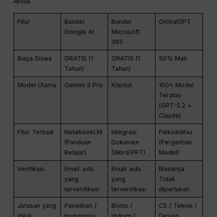
Anda.
Fitur
Bundel
Bundel
GlobalGPT
Google AI
Microsoft
365
Biaya Siswa
GRATIS (1
GRATIS (1
50% Mati
Tahun)
Tahun)
Model Utama
Gemini 3 Pro
Kopilot
100+ Model
Teratas
(GPT-5.2 +
Claude)
Fitur Terbaik
NotebookLM
Integrasi
Fleksibilitas
(Panduan
Dokumen
(Pergantian
Belajar)
(Word/PPT)
Model)
Verifikasi
Email .edu
Email .edu
Biasanya
yang
yang
Tidak
terverifikasi
terverifikasi
diperlukan
Jurusan yang
Penelitian /
Bisnis /
CS / Teknik /
ideal
Humaniora
Hukum /
Desain