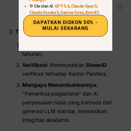
💬 Obrolan AI:
GPT-5.6
,
Claude Opus 5
,
Claude Soneta 5
,
Gemini Omni
,
Kimi K3
DAPATKAN DISKON 50% -
MULAI SEKARANG
Tata Bahasa (Untuk Penulis):
Kesepakatan:
40% MATI
rencana
tahunan.
Verifikasi:
Membutuhkan
SheerID
verifikasi terhadap Kantor Panitera.
Mengapa Menambahkannya:
“Pemeriksa plagiarisme” dan AI
penyesuaian nada yang berbeda dari
generasi LLM standar, memastikan
integritas akademis.