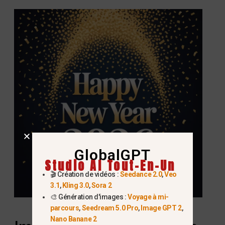
GlobalGPT
Studio AI Tout-En-Un
🎬 Création de vidéos :
Seedance 2.0
,
Veo
3.1
,
Kling 3.0
,
Sora 2
🎨 Génération d'images :
Voyage à mi-
parcours
,
Seedream 5.0 Pro
,
Image GPT 2
,
Nano Banane 2