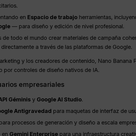
itarios.
entando en
Espacio de trabajo
herramientas, incluye
ogle
— para diseño y edición de nivel profesional.
es de todo el mundo crear materiales de campaña cohe
d directamente a través de las plataformas de Google.
arketing y los creadores de contenido, Nano Banana Pr
 por controles de diseño nativos de IA.
uarios empresariales
API Géminis
y
Google AI Studio
.
ogle Antigravedad
para maquetas de interfaz de usu
para procesos de generación y diseño a escala empres
e en
Gemini Enterprise
para una infraestructura creat