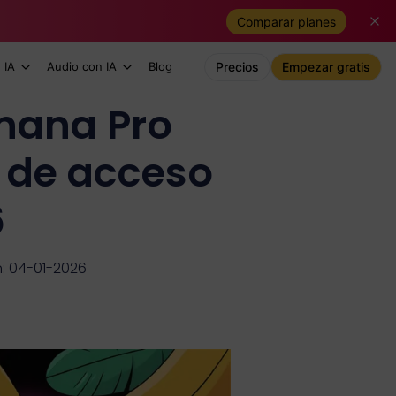
Comparar planes
 IA
Audio con IA
Blog
Precios
Empezar gratis
nana Pro
 de acceso
6
n: 04-01-2026