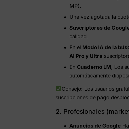
MP).
Una vez agotada la cuota
Suscriptores de Google 
calidad.
En el
Modo IA de la bú
AI Pro y Ultra
suscriptor
En
Cuaderno LM
, Los s
automáticamente diaposit
Consejo: Los usuarios gratu
suscripciones de pago desbloq
2. Profesionales (marke
Anuncios de Google
Ha 