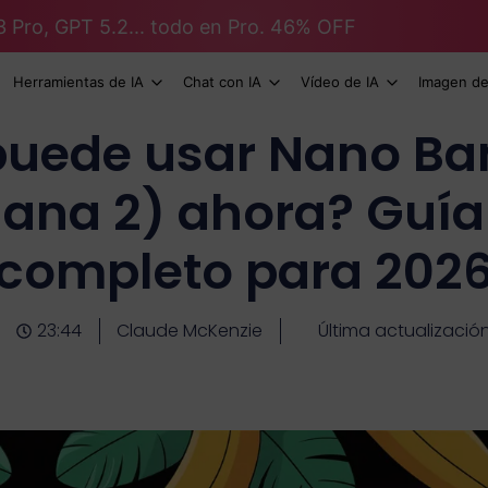
3 Pro, GPT 5.2... todo en Pro. 46% OFF
Herramientas de IA
Chat con IA
Vídeo de IA
Imagen de
puede usar Nano Ba
ana 2) ahora? Guía
completo para 202
23:44
Claude McKenzie
Última actualizació