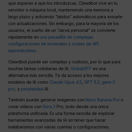
que esperan a que los introduzcas, Clawdbot vive en tu
servidor o máquina local, manteniendo una memoria a
largo plazo y activando “latidos” automáticos para avisarte
con actualizaciones. Sin embargo, para la mayoría de los
usuarios, el sueño de un “Jarvis personal” se convierte
rápidamente en
una pesadilla de complejas
configuraciones de terminales y costes de API
impredecibles
.
Clawdbot puede ser complejo y costoso, por lo que para
muchas tareas cotidianas de IA,
GlobalGPT
es una
alternativa más sencilla. Te da acceso a los mejores
modelos de IA como
Claude Opus 4.5
,
GPT 5.2
,
gemi 3
pro
, y
perplejidad
AI.
También puede generar imágenes con
Nano Banana Pro
o
crear vídeos con
Sora 2
Pro, todo desde una única
plataforma unificada. Es una forma sencilla de explorar
herramientas avanzadas de IA sin tener que hacer
malabarismos con varias cuentas o configuraciones.