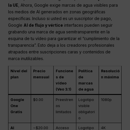
la UE
, Ahora, Google exige marcas de agua visibles para
los medios de AI generados en zonas geográficas
específicas. Incluso si usted es un suscriptor de pago,
Google
AI de flujo y vértice
interfaces pueden seguir
grabando una marca de agua semitransparente en la
esquina de tu vídeo para garantizar el “cumplimiento de la
transparencia”. Esto deja a los creadores profesionales
atrapados entre suscripciones caras y contenidos de
marca inutilizables.
Nivel del
Precio
Funcione
Política
Resolució
plan
mensual
s de
de
n máxima
vídeo
marcas
(Veo 3.1)
de agua
Google
$0.00
Preestren
Logotipo
1080p
One
os
visible
Gratis
limitados
obligatori
o
AI
~$20.00
Acceso
Logotipo
4K