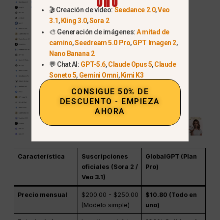
Uno
🎬 Creación de vídeo:
Seedance 2.0
,
Veo
3.1
,
Kling 3.0
,
Sora 2
🎨 Generación de imágenes:
A mitad de
camino
,
Seedream 5.0 Pro
,
GPT Imagen 2
,
Nano Banana 2
💬 Chat AI:
GPT-5.6
,
Claude Opus 5
,
Claude
Soneto 5
,
Gemini Omni
,
Kimi K3
CONSIGUE 50% DE
DESCUENTO - EMPIEZA
AHORA
Característica
Suscripciones
GlobalGPT (Plan
oficiales (Sora 2 /
Pro)
Veo 3.1)
Precio mensual
$200.00 - $250.00
$10.80 (Todo en
(Modelo simple)
uno)