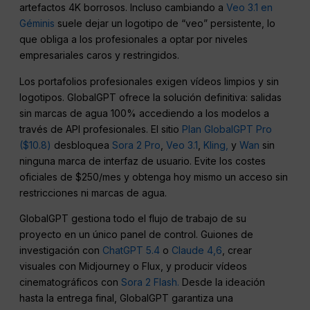
artefactos 4K borrosos. Incluso cambiando a
Veo 3.1 en
Géminis
suele dejar un logotipo de “veo” persistente, lo
que obliga a los profesionales a optar por niveles
empresariales caros y restringidos.
Los portafolios profesionales exigen vídeos limpios y sin
logotipos. GlobalGPT ofrece la solución definitiva: salidas
sin marcas de agua 100% accediendo a los modelos a
través de API profesionales. El sitio
Plan GlobalGPT Pro
($10.8)
desbloquea
Sora 2 Pro
,
Veo 3.1
,
Kling,
y
Wan
sin
ninguna marca de interfaz de usuario. Evite los costes
oficiales de $250/mes y obtenga hoy mismo un acceso sin
restricciones ni marcas de agua.
GlobalGPT gestiona todo el flujo de trabajo de su
proyecto en un único panel de control. Guiones de
investigación con
ChatGPT 5.4
o
Claude 4,6
, crear
visuales con Midjourney o Flux, y producir vídeos
cinematográficos con
Sora 2 Flash.
Desde la ideación
hasta la entrega final, GlobalGPT garantiza una