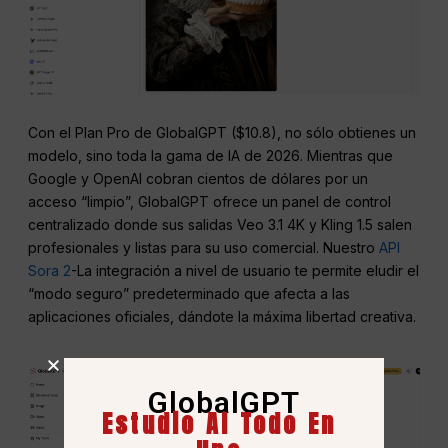
Con el Plan Pro de GlobalGPT ($10.8), no sólo obtienes un
modelo, sino toda la gama de IA de 2026. Mientras que
Google y OpenAI cobran cientos de dólares por un
acceso “limpio”, GlobalGPT ofrece un panel de control
centralizado donde sus salidas Veo 3.1 4K y Kling 1.5 salen
profesionales y listas para su uso comercial. Nuestro
API
Sora 2
-La integración a nivel de usuario te permite eludir el
“modo seguro” predeterminado que afecta a las
aplicaciones oficiales, dándote la máxima libertad creativa.
GlobalGPT
Estudio AI Todo En