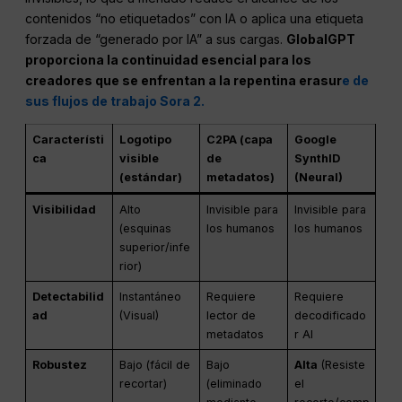
contenidos “no etiquetados” con IA o aplica una etiqueta
forzada de “generado por IA” a sus cargas.
GlobalGPT
proporciona la continuidad esencial para los
creadores que se enfrentan a la repentina erasur
e de
sus flujos de trabajo Sora 2.
Característi
Logotipo
C2PA (capa
Google
ca
visible
de
SynthID
(estándar)
metadatos)
(Neural)
Visibilidad
Alto
Invisible para
Invisible para
(esquinas
los humanos
los humanos
superior/infe
rior)
Detectabilid
Instantáneo
Requiere
Requiere
ad
(Visual)
lector de
decodificado
metadatos
r AI
Robustez
Bajo (fácil de
Bajo
Alta
(Resiste
recortar)
(eliminado
el