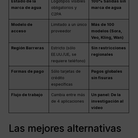
Estado de la
Logotipos visibles
100% Salidas sin
marca de agua
obligatorios y
marca de agua
C2PA
Modelo de
Limitado a un único
Más de 100
acceso
proveedor
modelos (Sora,
Veo, Kling, Wan)
Región Barreras
Estricto (sólo
Sin restricciones
EE.UU./UE, se
regionales
requiere teléfono)
Formas de pago
Sólo tarjetas de
Pagos globales
crédito
sin fisuras
específicas
Flujo de trabajo
Cambia entre más
Un panel: De la
de 4 aplicaciones
investigación al
vídeo
Las mejores alternativas