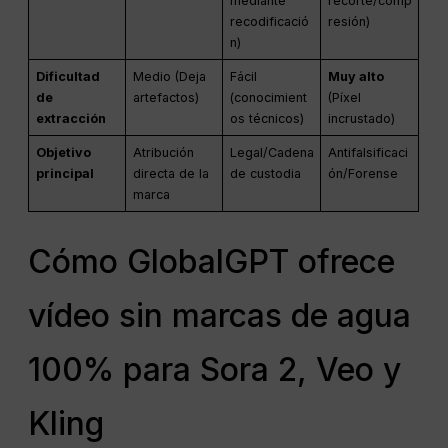
mediante
recorte/comp
recodificació
resión)
n)
Dificultad
Medio (Deja
Fácil
Muy alto
de
artefactos)
(conocimient
(Píxel
extracción
os técnicos)
incrustado)
Objetivo
Atribución
Legal/Cadena
Antifalsificaci
principal
directa de la
de custodia
ón/Forense
marca
Cómo GlobalGPT ofrece
vídeo sin marcas de agua
100% para Sora 2, Veo y
Kling