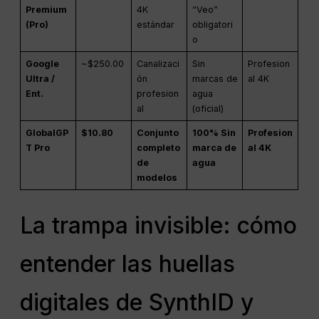
Premium
4K
“Veo”
(Pro)
estándar
obligatori
o
Google
~$250.00
Canalizaci
Sin
Profesion
Ultra /
ón
marcas de
al 4K
Ent.
profesion
agua
al
(oficial)
GlobalGP
$10.80
Conjunto
100% Sin
Profesion
T Pro
completo
marca de
al 4K
de
agua
modelos
La trampa invisible: cómo
entender las huellas
digitales de SynthID y