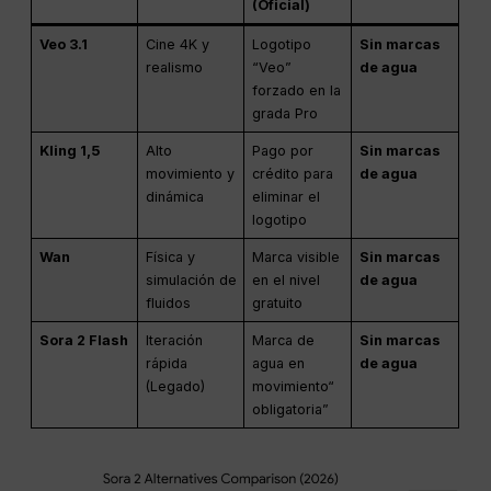
(Oficial)
Veo 3.1
Cine 4K y
Logotipo
Sin marcas
realismo
“Veo”
de agua
forzado en la
grada Pro
Kling 1,5
Alto
Pago por
Sin marcas
movimiento y
crédito para
de agua
dinámica
eliminar el
logotipo
Wan
Física y
Marca visible
Sin marcas
simulación de
en el nivel
de agua
fluidos
gratuito
Sora 2 Flash
Iteración
Marca de
Sin marcas
rápida
agua en
de agua
(Legado)
movimiento“
obligatoria”