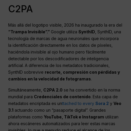
C2PA
Más allá del logotipo visible, 2026 ha inaugurado la era del
“Trampa Invisible”.”
Google utiliza
SynthID
, SynthID, una
tecnología de marcas de agua neuronales que incorpora
la identificación directamente en los datos de píxeles,
haciéndola invisible al ojo humano pero fácilmente
detectable por los descodificadores de inteligencia
artificial. A diferencia de los metadatos tradicionales,
SynthID sobrevive
recorte, compresión con pérdidas y
cambios en la velocidad de fotogramas
.
Simultáneamente,
C2PA 2.0
se ha convertido en la norma
mundial para
Credenciales de contenido
. Esta capa de
metadatos encriptada es un
ttached to every
Sora 2
y
Veo
3.1
actuando como un “pasaporte digital”. Grandes
plataformas como
YouTube, TikTok e Instagram
utilizan
ahora escáneres automatizados para leer estas marcas
invisibles, lo que a menudo reduce el alcance de los