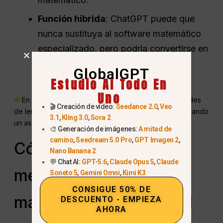
Función híbrida
: ChatGPT puede que
nunca sustituya al software matemático
especializado, pero podría convertirse en
un
puente entre la explicación y el
GlobalGPT
cálculo
.
Estudio AI Todo En
Uno
En el futuro, ChatGPT podría combinar sus habilidades
🎬 Creación de vídeo:
Seedance 2.0
,
Veo
de lenguaje natural con módulos de computación, creando
3.1
,
Kling 3.0
,
Sora 2
un asistente matemático mucho más potente.
🎨 Generación de imágenes:
A mitad de
camino
,
Seedream 5.0 Pro
,
GPT Imagen 2
,
Cómo ChatGPT puede
Nano Banana 2
💬 Chat AI:
GPT-5.6
,
Claude Opus 5
,
Claude
mejorar la precisión
Soneto 5
,
Gemini Omni
,
Kimi K3
CONSIGUE 50% DE
matemática mediante el
DESCUENTO - EMPIEZA
AHORA