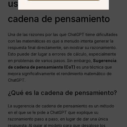
uso de indicaciones de
cadena de pensamiento
Una de las razones por las que ChatGPT tiene dificultades
con las matemáticas es que a menudo intenta generar la
respuesta final directamente, sin mostrar su razonamiento.
Esto puede dar lugar a errores de cálculo, especialmente
en problemas de varios pasos. Sin embargo,
Sugerencia
de cadena de pensamiento (CoT)
es una técnica que
mejora significativamente el rendimiento matemático de
ChatGPT.
¿Qué es la cadena de pensamiento?
La sugerencia de cadena de pensamiento es un método
en el que se le pide a ChatGPT que explique su
razonamiento paso a paso, en lugar de dar una única
respuesta. Al guiar al modelo para que desglose los