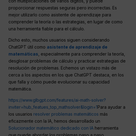
con multiplicaciones de varios dígitos, y puede
proporcionar respuestas seguras pero incorrectas. Es
mejor utilizarlo como asistente de aprendizaje para
comprender la teoría o las estrategias, en lugar de como
una herramienta fiable para el cálculo.
Dicho esto, muchos usuarios siguen considerando
ChatGPT útil como
asistente de aprendizaje de
matemáticas
, especialmente para comprender la teoría,
desglosar problemas de cálculo y practicar estrategias de
resolución de problemas. Echemos un vistazo más de
cerca a los aspectos en los que ChatGPT destaca, en los
que falla y cómo puede evolucionar su capacidad
matemática.
https://www.glbgpt.com/features/ai-math-solver?
inviter=hub_featues_top_mathsolver&login=1
Para ayudar a
los usuarios
resolver problemas matemáticos
más
eficazmente con la IA, hemos desarrollado un
Solucionador matemático dedicado con IA
herramienta
que puede abordar los problemas paso a paso.