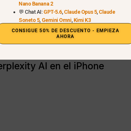
Nano Banana 2
💬 Chat AI:
GPT-5.6
,
Claude Opus 5
,
Claude
Soneto 5
,
Gemini Omni
,
Kimi K3
CONSIGUE 50% DE DESCUENTO - EMPIEZA
AHORA
Pruebe Perplexity Now >
rplexity AI en el iPhone