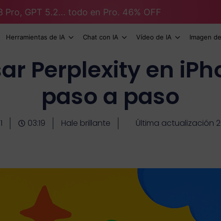
3 Pro, GPT 5.2... todo en Pro. 46% OFF
Herramientas de IA
Chat con IA
Vídeo de IA
Imagen de
r Perplexity en iPh
paso a paso
1
03:19
Hale brillante
Última actualización 