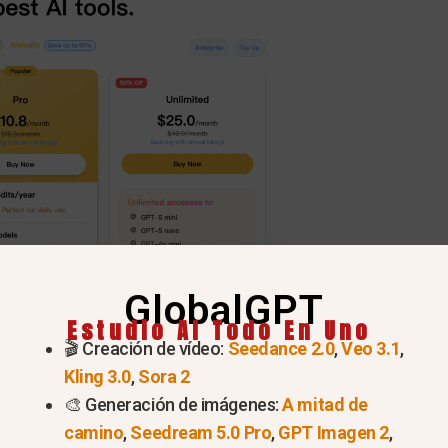
GlobalGPT
Estudio AI Todo En Uno
🎬 Creación de vídeo:
Seedance 2.0
,
Veo 3.1
,
Kling 3.0
,
Sora 2
🎨 Generación de imágenes:
A mitad de
camino
,
Seedream 5.0 Pro
,
GPT Imagen 2
,