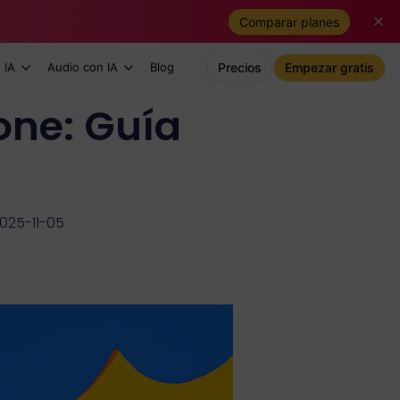
Comparar planes
 IA
Audio con IA
Blog
Precios
Empezar gratis
one: Guía
2025-11-05