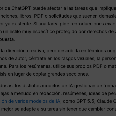
or de ChatGPT puede afectar a las tareas que impliqu
canciones, libros, PDF o solicitudes que suenen demasi
or ya existente. Si una tarea pide reproducciones exa
n un estilo muy específico protegido por derechos de 
spuesta.
 dirección creativa, pero describirla en términos origin
s de autor, céntrate en los rasgos visuales, la persona
cena. Para los resúmenes, utilice sus propios PDF o mat
isis en lugar de copiar grandes secciones.
dosas, los distintos modelos de IA gestionan de forma 
abajas a menudo en redacción, resúmenes, ideas de per
ción de varios modelos de IA
, como GPT 5.5, Claude O
ue mejor se adapte a su tarea sin tener que cambiar co