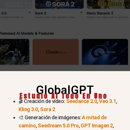
Pruebe más de 100 modelos en GlobalGPT
GlobalGPT
ica de copyright de ChatGPT? 
Estudio AI Todo En Uno
🎬 Creación de vídeo:
Seedance 2.0
,
Veo 3.1
,
Kling 3.0
,
Sora 2
🎨 Generación de imágenes:
A mitad de
camino
,
Seedream 5.0 Pro
,
GPT Imagen 2
,
 para impedir que los usuarios copien materiales prote