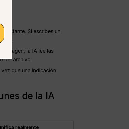
 instante. Si escribes un
mente.
 imagen, la IA lee las
o del archivo.
 vez que una indicación
unes de la IA
gnifica realmente