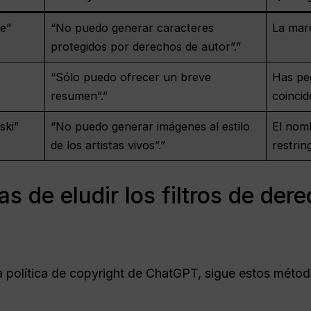
e”
“No puedo generar caracteres
La marc
protegidos por derechos de autor”.”
“Sólo puedo ofrecer un breve
Has pe
resumen”.”
coinci
ski”
“No puedo generar imágenes al estilo
El nomb
de los artistas vivos”.”
restrin
s de eludir los filtros de der
la política de copyright de ChatGPT, sigue estos méto