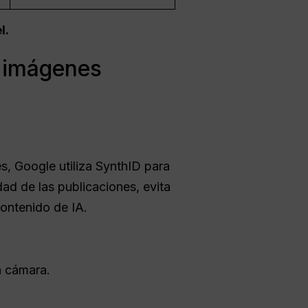
l.
s imágenes
s, Google utiliza SynthID para
dad de las publicaciones, evita
contenido de IA.
a cámara.