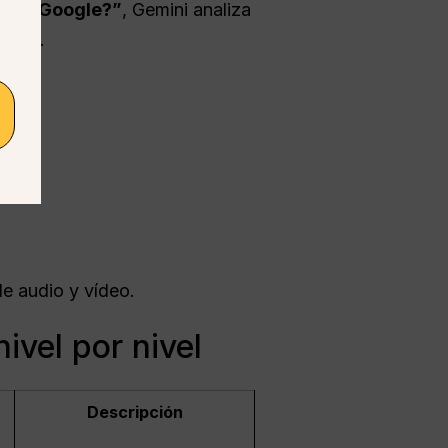
IA de Google?”
, Gemini analiza
oogle.
de audio y vídeo.
ivel por nivel
Descripción