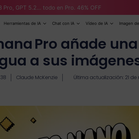
3 Pro, GPT 5.2... todo en Pro. 46% OFF
Herramientas de IA
Chat con IA
Vídeo de IA
Imagen de
nana Pro añade una
gua a sus imágene
:38
Claude McKenzie
Última actualización: 21 d