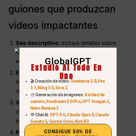
guiones que produzcan
vídeos impactantes
Sea descriptivo:
Incluya detalles sobre
colores, movimientos y elementos de la
GlobalGPT
escena.
Estudio AI Todo En
Especifique el estilo:
Indique si desea
Uno
🎬 Creación de vídeo:
Seedance 2.0
,
Veo
imágenes de dibujos animados, anime o
3.1
,
Kling 3.0
,
Sora 2
realistas.
🎨 Generación de imágenes:
A mitad de
camino
,
Seedream 5.0 Pro
,
GPT Imagen 2
,
Sé conciso:
Las indicaciones breves y
Nano Banana 2
claras dan mejores resultados que los
💬 Chat AI:
GPT-5.6
,
Claude Opus 5
,
Claude
párrafos largos.
Soneto 5
,
Gemini Omni
,
Kimi K3
CONSIGUE 50% DE
Preselecciones de prueba:
Algunos