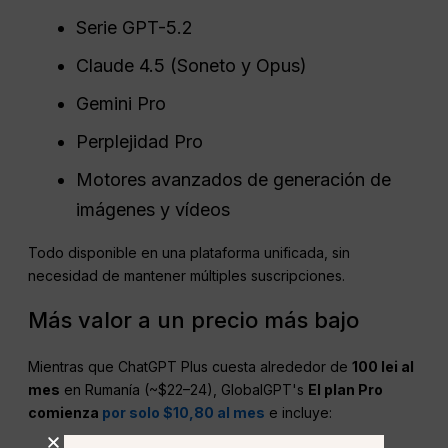
Serie GPT-5.2
Claude 4.5 (Soneto y Opus)
Gemini Pro
Perplejidad Pro
Motores avanzados de generación de
imágenes y vídeos
Todo disponible en una plataforma unificada, sin
necesidad de mantener múltiples suscripciones.
Más valor a un precio más bajo
Mientras que ChatGPT Plus cuesta alrededor de
100 lei al
mes
en Rumanía (~$22–24), GlobalGPT's
El plan Pro
comienza
por solo $10,80 al mes
e incluye: