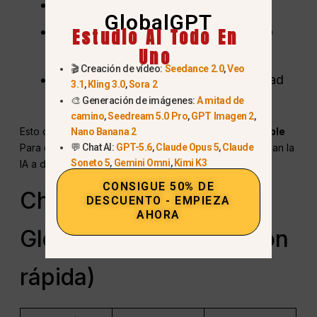
Múltiples modelos líderes de IA
GlobalGPT
Herramientas de búsqueda en tiempo
Estudio AI Todo En
Uno
real y razonamiento avanzado
🎬 Creación de vídeo:
Seedance 2.0
,
Veo
Funciones creativas y de productividad
3.1
,
Kling 3.0
,
Sora 2
mejoradas
🎨 Generación de imágenes:
A mitad de
camino
,
Seedream 5.0 Pro
,
GPT Imagen 2
,
Esto convierte a GlobalGPT en un
opción más rentable
Nano Banana 2
Para creadores, profesionales y estudiantes que utilizan la
💬 Chat AI:
GPT-5.6
,
Claude Opus 5
,
Claude
Soneto 5
,
Gemini Omni
,
Kimi K3
IA a diario.
CONSIGUE 50% DE
ChatGPT Plus frente a
DESCUENTO - EMPIEZA
AHORA
GlobalGPT (comparación
rápida)