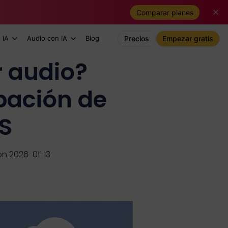
Comparar planes
 IA
Audio con IA
Blog
Precios
Empezar gratis
r audio?
bación de
S
ón 2026-01-13