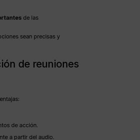
ortantes
de las
pciones sean precisas y
ción de reuniones
entajas:
ntos de acción.
te a partir del audio.