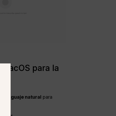
 macOS para la
l lenguaje natural
para
yen: