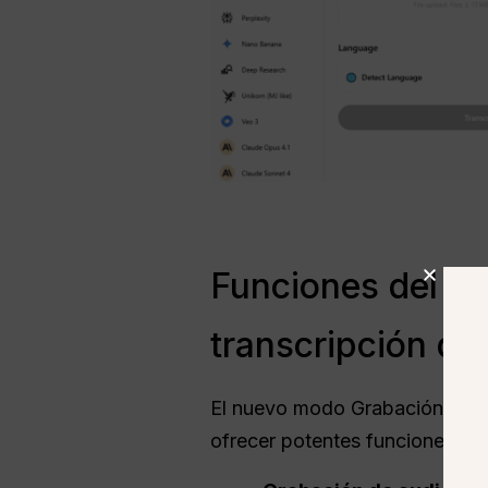
Funciones del m
transcripción de
El nuevo modo Grabación co
ofrecer potentes funciones de t