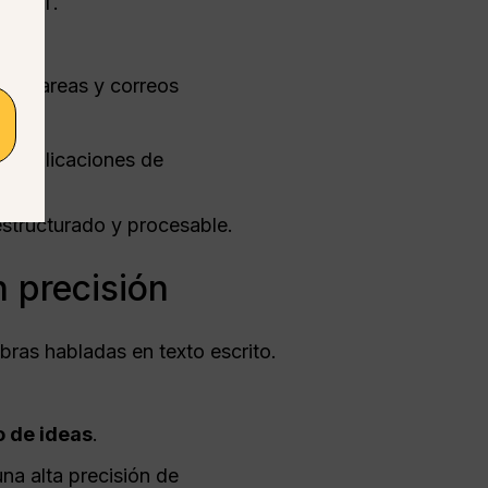
atGPT.
 de tareas y correos
n aplicaciones de
 estructurado y procesable.
 precisión
bras habladas en texto escrito.
o de ideas
.
na alta precisión de