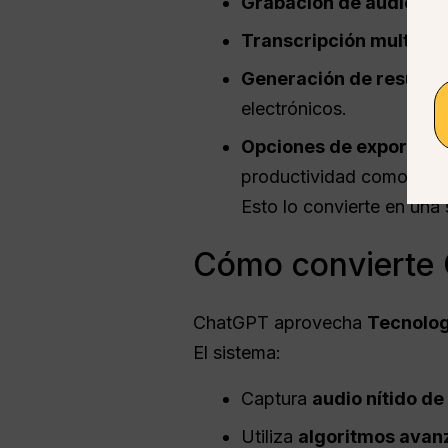
Grabación de audio de
Transcripción multilin
Generación de resulta
electrónicos.
Opciones de exportaci
productividad como Notio
Esto lo convierte en una 
Cómo convierte C
ChatGPT aprovecha
Tecnolog
El sistema:
Captura
audio nítido de
Utiliza
algoritmos avan