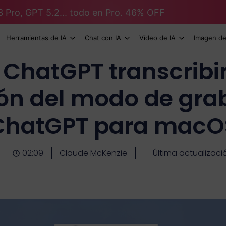
3 Pro, GPT 5.2... todo en Pro. 46% OFF
Herramientas de IA
Chat con IA
Vídeo de IA
Imagen de
ChatGPT transcribi
ión del modo de gra
ChatGPT para macO
02:09
Claude McKenzie
Última actualizaci