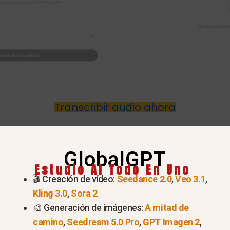
Transcribir audio ahora
odo de grabación de ChatGPT
GlobalGPT
 audio
Estudio AI Todo En Uno
🎬 Creación de vídeo:
Seedance 2.0
,
Veo 3.1
,
mbina
IA de voz a texto
y avanzada
procesamiento de
Kling 3.0
,
Sora 2
🎨 Generación de imágenes:
A mitad de
ranscripción. Entre sus principales funciones se inclu
camino
,
Seedream 5.0 Pro
,
GPT Imagen 2
,