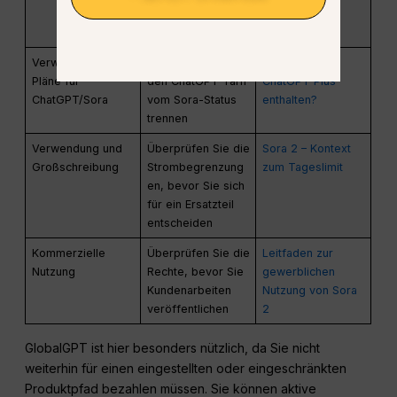
des Fensters
speichern
exportieren
Verwirrung um die
Den Zugriff auf
Ist Sora 2 in
Pläne für
den ChatGPT-Tarif
ChatGPT Plus
ChatGPT/Sora
vom Sora-Status
enthalten?
trennen
Verwendung und
Überprüfen Sie die
Sora 2 – Kontext
Großschreibung
Strombegrenzung
zum Tageslimit
en, bevor Sie sich
für ein Ersatzteil
entscheiden
Kommerzielle
Überprüfen Sie die
Leitfaden zur
Nutzung
Rechte, bevor Sie
gewerblichen
Kundenarbeiten
Nutzung von Sora
veröffentlichen
2
GlobalGPT ist hier besonders nützlich, da Sie nicht
weiterhin für einen eingestellten oder eingeschränkten
Produktpfad bezahlen müssen. Sie können aktive