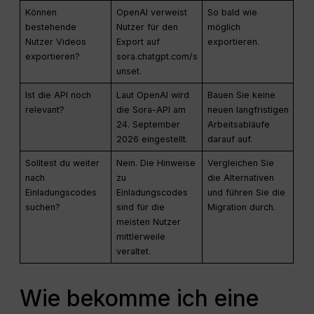
Können
OpenAI verweist
So bald wie
bestehende
Nutzer für den
möglich
Nutzer Videos
Export auf
exportieren.
exportieren?
sora.chatgpt.com/s
unset.
Ist die API noch
Laut OpenAI wird
Bauen Sie keine
relevant?
die Sora-API am
neuen langfristigen
24. September
Arbeitsabläufe
2026 eingestellt.
darauf auf.
Solltest du weiter
Nein. Die Hinweise
Vergleichen Sie
nach
zu
die Alternativen
Einladungscodes
Einladungscodes
und führen Sie die
suchen?
sind für die
Migration durch.
meisten Nutzer
mittlerweile
veraltet.
Wie bekomme ich eine