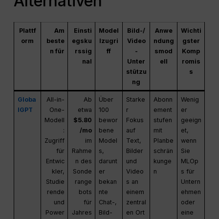
Alternativen
Plattf
Am
Einsti
Model
Bild-/
Anwe
Wichti
orm
beste
egsku
lzugri
Video
ndung
gster
n für
rssig
ff
-
smod
Komp
nal
Unter
ell
romis
stützu
s
ng
Globa
All-in-
Ab
Über
Starke
Abonn
Wenig
lGPT
One-
etwa
100
r
ement
er
Modell
$5.80
bewor
Fokus
stufen
geeign
:
/mo
bene
auf
mit
et,
Zugriff
im
Model
Text,
Planbe
wenn
für
Rahme
s,
Bilder
schrän
Sie
Entwic
n des
darunt
und
kunge
MLOp
kler,
Sonde
er
Video
n
s für
Studie
range
bekan
s an
Untern
rende
bots
nte
einem
ehmen
und
für
Chat-,
zentral
oder
Power
Jahres
Bild-
en Ort
eine