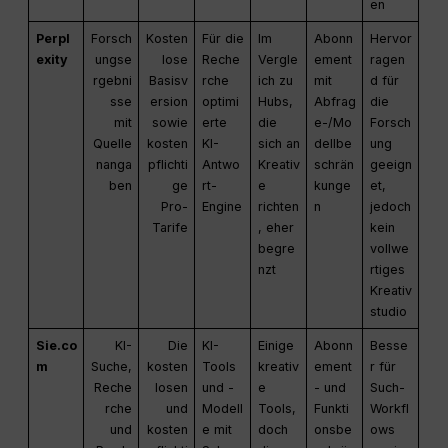
en
Perpl
Forsch
Kosten
Für die
Im
Abonn
Hervor
exity
ungse
lose
Reche
Vergle
ement
ragen
rgebni
Basisv
rche
ich zu
mit
d für
sse
ersion
optimi
Hubs,
Abfrag
die
mit
sowie
erte
die
e-/Mo
Forsch
Quelle
kosten
KI-
sich an
dellbe
ung
nanga
pflichti
Antwo
Kreativ
schrän
geeign
ben
ge
rt-
e
kunge
et,
Pro-
Engine
richten
n
jedoch
Tarife
, eher
kein
begre
vollwe
nzt
rtiges
Kreativ
studio
Sie.co
KI-
Die
KI-
Einige
Abonn
Besse
m
Suche,
kosten
Tools
kreativ
ement
r für
Reche
losen
und -
e
- und
Such-
rche
und
Modell
Tools,
Funkti
Workfl
und
kosten
e mit
doch
onsbe
ows