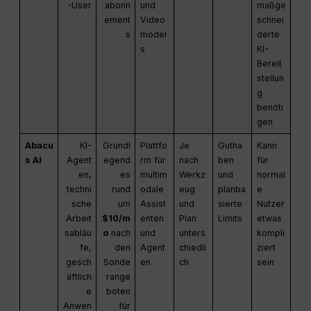
-User
abonn
und
maßge
ement
Video
schnei
s
model
derte
s
KI-
Bereit
stellun
g
benöti
gen
Abacu
KI-
Grundl
Plattfo
Je
Gutha
Kann
s AI
Agent
egend
rm für
nach
ben
für
en,
es
multim
Werkz
und
normal
techni
rund
odale
eug
planba
e
sche
um
Assist
und
sierte
Nutzer
Arbeit
$10/m
enten
Plan
Limits
etwas
sabläu
o
nach
und
unters
kompli
fe,
den
Agent
chiedli
ziert
gesch
Sonde
en
ch
sein
äftlich
range
e
boten
Anwen
für