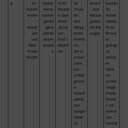
a
er-
bewor
re KI-
he
ement
besten
Seitenl
bene,
Modell
Tools
- und
für
eisten
kosten
e über
für
Nutzun
Arbeit
-
günsti
einen
den
gsbes
sabläu
Assist
gere
„Brow
Alltag;
chränk
fe im
ent
Jahres
ser-
keine
ungen
Brows
und
abonn
First“-
Plattfo
er
Web-
ement
Workfl
rm,
geeign
Produ
s
ow
die in
et,
ktivität
erster
wenig
Linie
er
auf
ideal
umfan
für
greich
aufwe
e
ndige
Videof
Produ
unktio
ktione
nen
n mit
ausger
mehre
ichtet
ren
ist
Format