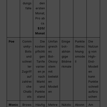
dungs
den
fälle
ersten
Monat;
Pro ab
ca.
$20/
Monat
Poe
Comm
Die
Umfan
Einige
Punkte
Die
unity-
kosten
greich
bot-
/Berec
Nutzun
Bots
pflichti
es
abhän
hnung
g von
und
gen
Bot-
gige
smode
High-
schnel
Tarife
Ökosy
Bildme
ll
End-
ler
variier
stem
rkmale
Modell
Zugriff
en je
mit
en
auf
nach
beliebt
kann
zahlrei
Markt
en
Punkte
che
und
Modell
schnell
Chatb
Punkte
en
aufbra
ots
stand
uchen
Monic
Brows
Häufig
Mehre
Nützlic
Abonn
Am