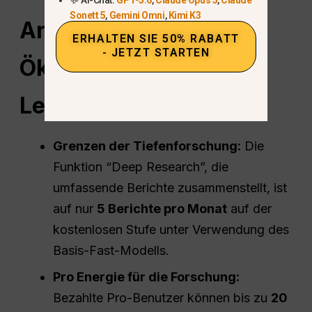
Sonett 5
,
Gemini Omni
,
Kimi K3
Arbeitsablauf
&
ERHALTEN SIE 50% RABATT
- JETZT STARTEN
Ökosystem
: KI in Ihr
Leben integrieren
Grenzen der Tiefenforschung:
Die
Funktion “Deep Research”, die
umfassende Berichte zusammenstellt, ist
auf nur
5 Berichte pro Monat
auf der
kostenlosen Stufe unter Verwendung des
Basis-Fast-Modells.
Pro
Energie für die Forschung:
Bezahlte Pro-Benutzer können bis zu
20