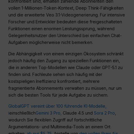
konfrontiert sind, erhalten zahlende Abonnenten den
vollen 1-Millionen-Token-Kontext, Deep Think-Fähigkeiten
und die erweiterte Veo 3.1-Videogenerierung. Für intensive
Forscher und Entwickler bedeuten diese freigeschalteten
Funktionen einen enormen Leistungssprung, während
Gelegenheitsnutzer den Unterschied bei einfachen Chat-
Aufgaben möglicherweise nicht bemerken.
Die Abhängigkeit von einem einzigen Ökosystem schränkt
jedoch häufig den Zugang zu speziellen Funktionen ein,
die in anderen Top-Modellen wie Claude oder GPT-5.1 zu
finden sind. Fachleute sehen sich häufig mit der
kostspieligen Ineffizienz konfrontiert, mehrere
fragmentierte Abonnements verwalten zu müssen, nur um
sich die besten Tools für jede Aufgabe zu sichern.
GlobalGPT vereint über 100 führende KI-Modelle,
i
einschließlich
Gemini 3 Pro,
Claude 4.5 und
Sora 2 Pro
,
wodurch Sie flexiblen Zugriff auf fortschrittliche
Argumentations- und Multimedia-Tools an einem Ort
erhalten.
ab nur $5,75
. Anstelle von
den vollen Preis für