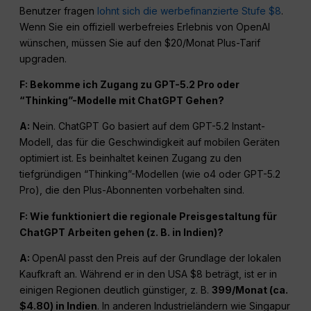
Benutzer fragen
lohnt sich die werbefinanzierte Stufe $8
.
Wenn Sie ein offiziell werbefreies Erlebnis von OpenAI
wünschen, müssen Sie auf den $20/Monat Plus-Tarif
upgraden.
F: Bekomme ich Zugang zu GPT-5.2
Pro
oder
“Thinking”-Modelle mit
ChatGPT
Gehen?
A:
Nein. ChatGPT Go basiert auf dem GPT-5.2 Instant-
Modell, das für die Geschwindigkeit auf mobilen Geräten
optimiert ist. Es beinhaltet keinen Zugang zu den
tiefgründigen “Thinking”-Modellen (wie o4 oder GPT-5.2
Pro), die den Plus-Abonnenten vorbehalten sind.
F: Wie funktioniert die regionale Preisgestaltung für
ChatGPT
Arbeiten gehen (z. B. in Indien)?
A:
OpenAI passt den Preis auf der Grundlage der lokalen
Kaufkraft an. Während er in den USA $8 beträgt, ist er in
einigen Regionen deutlich günstiger, z. B.
₹399/Monat (ca.
$4.80) in Indien
. In anderen Industrieländern wie Singapur