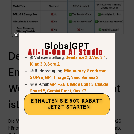
GlobalGPT
All-In-One AI Studio
Der Weg der
🎬 Videoerstellung:
Seedance 2.0
,
Veo 3.1
,
Kling 3.0
,
Sora 2
Entscheidungsfindung:
🎨 Bilderzeugung:
Midjourney
,
Seedream
5.0 Pro
,
GPT Image 2
,
Nano Banana 2
💬 AI-Chat:
GPT-5.6
,
Claude Opus 5
,
Claude
Welches AI-Abonnement
Sonett 5
,
Gemini Omni
,
Kimi K3
ERHALTEN SIE 50% RABATT
ist das richtige für Sie?
- JETZT STARTEN
Die Wahl zwischen den verfügbaren Stufen im Jahr 2026
hängt von Ihrer Nutzungshäufigkeit und Ihrem Budget ab.