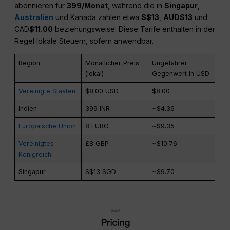
abonnieren für
₹399/Monat
, während die in
Singapur
,
Australien
und Kanada zahlen etwa
S$13
,
AUD$13
und
CAD
$11.00
beziehungsweise. Diese Tarife enthalten in der
Regel lokale Steuern, sofern anwendbar.
Region
Monatlicher Preis
Ungefährer
(lokal)
Gegenwert in USD
Vereinigte Staaten
$8.00 USD
$8.00
Indien
₹399 INR
~$4.36
Europäische Union
8 EURO
~$9.35
Vereinigtes
£8 GBP
~$10.76
Königreich
Singapur
S$13 SGD
~$9.70