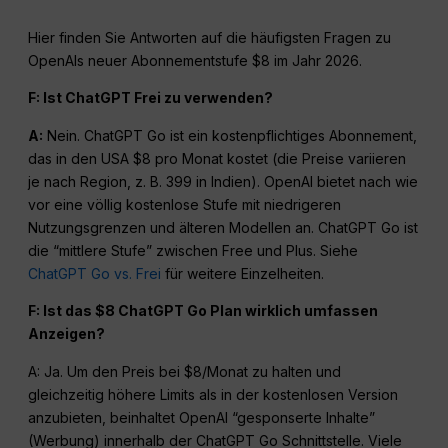
Hier finden Sie Antworten auf die häufigsten Fragen zu
OpenAIs neuer Abonnementstufe $8 im Jahr 2026.
F: Ist
ChatGPT
Frei zu verwenden?
A:
Nein. ChatGPT Go ist ein kostenpflichtiges Abonnement,
das in den USA $8 pro Monat kostet (die Preise variieren
je nach Region, z. B. ₹399 in Indien). OpenAI bietet nach wie
vor eine völlig kostenlose Stufe mit niedrigeren
Nutzungsgrenzen und älteren Modellen an. ChatGPT Go ist
die “mittlere Stufe” zwischen Free und Plus. Siehe
ChatGPT Go vs. Frei
für weitere Einzelheiten.
F: Ist das $8
ChatGPT
Go Plan wirklich umfassen
Anzeigen
?
A: Ja. Um den Preis bei $8/Monat zu halten und
gleichzeitig höhere Limits als in der kostenlosen Version
anzubieten, beinhaltet OpenAI “gesponserte Inhalte”
(Werbung) innerhalb der ChatGPT Go Schnittstelle. Viele