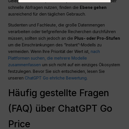
Gelegenheitsnutzer, die KI hauptsächlich für E-Mails oder
schnelle Abfragen nutzen, finden die
Ebene gehen
ausreichend für den täglichen Gebrauch.
Studenten und Fachleute, die große Datenmengen
verarbeiten oder tiefgreifende Recherchen durchführen
müssen, sollten sich jedoch an die
Plus- oder Pro-Stufen
um die Einschränkungen des “Instant”-Modells zu
vermeiden. Wenn Ihre Priorität der Wert ist,
nach
Plattformen suchen, die mehrere Modelle
zusammenfassen
um sich nicht auf ein einziges Ökosystem
festzulegen. Bevor Sie sich entscheiden, lesen Sie
unseren
ChatGPT Go ehrliche Bewertung
.
Häufig gestellte Fragen
(FAQ) über ChatGPT Go
Price