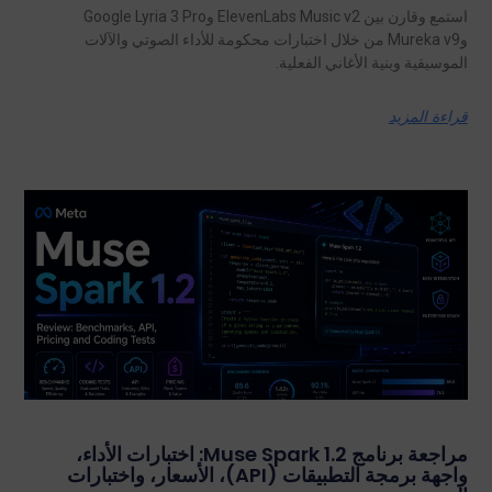
استمع وقارن بين ElevenLabs Music v2 وGoogle Lyria 3 Pro
وMureka v9 من خلال اختبارات محكومة للأداء الصوتي والآلات
الموسيقية وبنية الأغاني الفعلية.
قراءة المزيد
مراجعة برنامج Muse Spark 1.2: اختبارات الأداء،
واجهة برمجة التطبيقات (API)، الأسعار، واختبارات