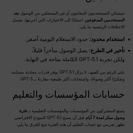
سيتمكن المستخدمون المجانيون أو غير المسجلين من الوصول
بعد
المستخدمين المدفوعين
. استنادًا إلى الاختبارات التي أجريتها، تشمل
الاختلافات الرئيسية ما يلي:
استخدام محدود:
حدود الاستعلام اليومية أصغر.
تأخير في الطرح:
يصل الوصول متأخراً قليلاً،
ولكن تجربة GPT‑5.1 الكاملة متاحة في النهاية.
على الرغم من القيود، لا يزال GPT‑5.1 يوفر قدرات محادثة محسّنة،
وتفكيرًا أكثر وضوحًا، واستجابات أكثر طبيعية مقارنةً بـ GPT‑5.
حسابات المؤسسات والتعليم
يتمتع المشتركون من المؤسسات والمؤسسات التعليمية بـ
فترة
وصول مبكر لمدة 7 أيام
قبل أن يصبح GPT‑5.1 النموذج الافتراضي.
تظهر تجربتي مع حساب التعليم أن هذه الفترة تتيح للفرق ما يلي: