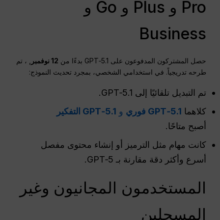
Pro و Plus و Go و
Business
حصل المشتركون المدفوعون على GPT‑5.1 بدءًا من
12 نوفمبر
, ، تم
طرحه تدريجياً. في استخدامي الشخصي، بمجرد تحديث النموذج:
تم التبديل تلقائيًا إلى GPT‑5.1.
كلاهما
GPT‑5.1 فوري
و
GPT‑5.1 التفكير
أصبح متاحًا.
كانت مهام مثل الترميز أو إنشاء محتوى مفصل
أسرع وأكثر دقة مقارنة بـ GPT‑5.
المستخدمون المجانيون وغير
المسجلين