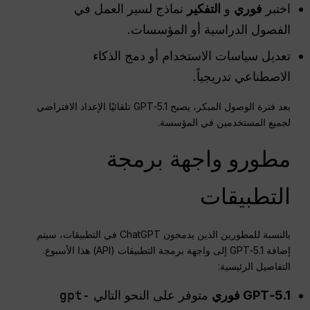
اختبر
فوري
و
التفكير
نماذج لسير العمل في
الفصول الدراسية أو المؤسسات.
تعديل سياسات الاستخدام أو دمج الذكاء
الاصطناعي تدريجياً.
بعد فترة الوصول المبكر، يصبح GPT‑5.1 تلقائيًا الإعداد الافتراضي
لجميع المستخدمين في المؤسسة.
مطورو واجهة برمجة
التطبيقات
بالنسبة للمطورين الذين يدمجون ChatGPT في التطبيقات، سيتم
إضافة GPT‑5.1 إلى واجهة برمجة التطبيقات (API) هذا الأسبوع.
التفاصيل الرئيسية:
GPT‑5.1 فوري
متوفر على النحو التالي
gpt-