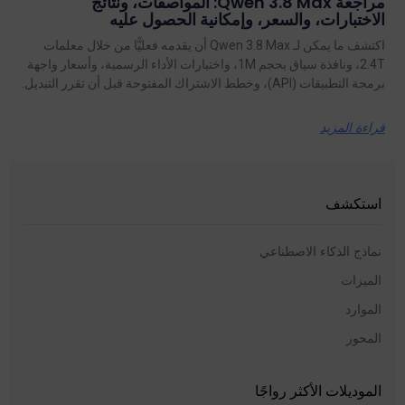
مراجعة Qwen 3.8 Max: المواصفات، ونتائج
الاختبارات، والسعر، وإمكانية الحصول عليه
اكتشف ما يمكن لـ Qwen 3.8 Max أن يقدمه فعليًّا من خلال معلمات
2.4T، ونافذة سياق بحجم 1M، واختبارات الأداء الرسمية، وأسعار واجهة
برمجة التطبيقات (API)، وخطط الاشتراك المفتوحة قبل أن تقرر التبديل.
قراءة المزيد
استكشف
نماذج الذكاء الاصطناعي
الميزات
الموارد
المحور
الموديلات الأكثر رواجًا