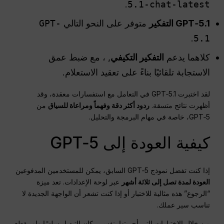
.
5.1-chat-latest
GPT‑5.1 التفكير
متوفر على النحو التالي
GPT-
.
5.1
كلاهما يدعم
التفكير التكيفي
, ، مع ضبط عمق
الاستجابة تلقائيًا بناءً على تعقيد الاستعلام.
لقد اختبرت GPT‑5.1 في التعامل مع استفسارات معقدة، وقد
أظهرت نتائج متسقة.
ردود أكثر دقة وفهماً ومراعاة للسياق
من
GPT‑5، خاصة في مهام البرمجة والتحليل.
كيفية العودة إلى GPT‑5
إذا كنت تفضل نموذج GPT‑5 السابق، يمكن للمستخدمين المدفوعين
العودة لمدة تصل إلى ثلاثة أشهر
عبر لوحة الإعدادات. تعد ميزة
“الرجوع” هذه مثالية للاختبار أو إذا كنت تشعر أن الواجهة الجديدة لا
تناسب سير عملك.
من خلال الاختبارات التي أجريتها بنفسي، كان التبديل سلسًا ولم يقطع