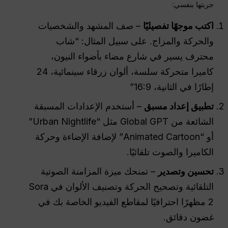
جربتها بنفسي:
اكتب موجهًا تفصيليًا
– صف المشهد والشخصيات
والحركة والمزاج. على سبيل المثال: “شاب
محترف يسير في شارع مضاء بأضواء النيون،
كاميرا متحركة سلسة، ألوان زرقاء سينمائية، 24
إطارًا في الثانية، 16:9”
تطبيق إعداد مسبق
– أستخدم الإعدادات المسبقة
الشائعة من Global GPT مثل “Urban Nightlife”
أو “Animated Cartoon” لإضافة الإضاءة وحركة
الكاميرا والصوت تلقائيًا.
تحسين وتصدير
– تمنحك ميزة المزامنة الصوتية
التلقائية وتصحيح الحركة وتصنيف الألوان في Sora
2 مظهرًا احترافيًا لمقاطع الفيديو الخاصة بك في
غضون دقائق.