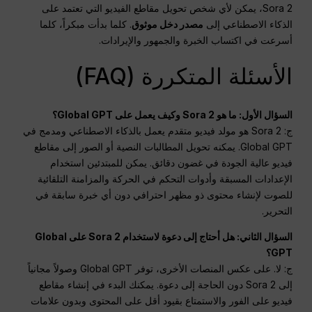
Sora 2، يمكن لأي شخص تحويل مقاطع الفيديو التي تعتمد على
الذكاء الاصطناعي إلى
مصدر دخل موثوق
. كلما بدأت مبكراً، كلما
أسرعت في اكتساب الخبرة والجمهور والإيرادات.
الأسئلة المتكررة (FAQ)
السؤال الأول: ما هو Sora 2 وكيف يعمل على Global GPT؟
ج: Sora 2 هو مولد فيديو متقدم يعمل بالذكاء الاصطناعي ومدمج في
Global GPT. يمكنه تحويل المطالبات النصية أو الصور إلى مقاطع
فيديو عالية الجودة في غضون دقائق. يمكن للمبتدئين استخدام
الإعدادات المسبقة وأدوات التحكم في الحركة والمزامنة التلقائية
للصوت لإنشاء محتوى ذو مظهر احترافي دون أي خبرة سابقة في
التحرير.
السؤال الثاني: هل أحتاج إلى دعوة لاستخدام Sora 2 على Global
GPT؟
ج: لا. على عكس المنصات الأخرى، توفر Global GPT وصولاً مجانياً
إلى Sora 2 دون الحاجة إلى دعوة. يمكنك البدء في إنشاء مقاطع
فيديو على الفور والاستمتاع بقيود أقل على المحتوى وبدون علامات