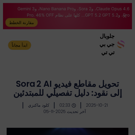
Claude Opus 4.6، وSora 2، وNano Banana Pro، وGemini 3
Pro، وGPT 5.2 GPT 5.2... كلها على نظام Pro. 46% OFF
مقارنة الخطط
جلوبال
جي بي
ابدأ مجاناً
تي تي
تحويل مقاطع فيديو Sora 2 AI
إلى نقود: دليل تفصيلي للمبتدئين
2025-10-21
02:33
كلود ماكنزي
آخر تحديث 2025-11-05