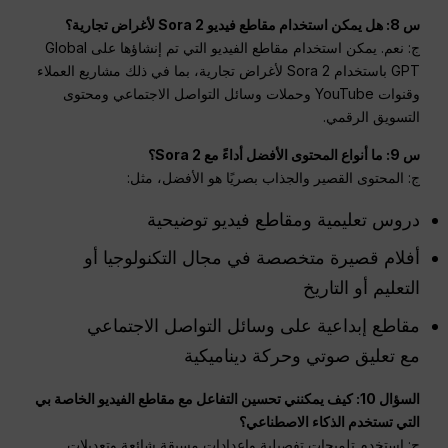
س 8: هل يمكن استخدام مقاطع فيديو Sora 2 لأغراض تجارية؟
ج: نعم. يمكن استخدام مقاطع الفيديو التي تم إنشاؤها على Global
GPT باستخدام Sora 2 لأغراض تجارية، بما في ذلك مشاريع العملاء
وقنوات YouTube وحملات وسائل التواصل الاجتماعي ومحتوى
التسويق الرقمي.
س 9: ما أنواع المحتوى الأفضل أداءً مع Sora 2؟
ج: المحتوى القصير والجذاب بصريًا هو الأفضل، مثل:
دروس تعليمية ومقاطع فيديو توضيحية
أفلام قصيرة متخصصة في مجال التكنولوجيا أو
التعليم أو التاريخ
مقاطع إبداعية على وسائل التواصل الاجتماعي
مع تعليق صوتي وحركة ديناميكية
السؤال 10: كيف يمكنني تحسين التفاعل مع مقاطع الفيديو الخاصة بي
التي تستخدم الذكاء الاصطناعي؟
ج: استخدم تلميحات تفصيلية وإعدادات مسبقة شائعة وتعديلات