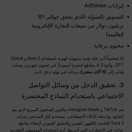
إيرادات AdSense
التسويق بالعمولة (الذي يحقق حوالي 161
تريليون دولار من مبيعات التجارة الإلكترونية
العالمية)
محتوى برعاية
أنا شخصياً أدير قناة تقنية مجهولة الهوية باستخدام Sora 2 و Global
GPT، وأنتج 3-4 مقاطع قصيرة أسبوعياً. في غضون شهرين، وصلت
قناتي إلى
10 آلاف مشترك
وبدأت في توليد دخل ثابت.
3. تحقيق الدخل من وسائل التواصل
الاجتماعي باستخدام النماذج المختصرة
تعد TikTok و Instagram Reels مثاليتين للمحتوى السريع الذي يتم
إنشاؤه بواسطة الذكاء الاصطناعي. يستخدم كبار المبدعين ميزات
Sora 2 الخاصة بالظهور القصير والتعليق الصوتي لإنشاء مقاطع
جذابة. في الاختبارات التي أجريتها، أدى استخدام الموسيقى العصرية