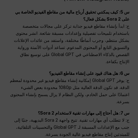
س 5: كيف يمكنني تحقيق أرباح مالية من مقاطع الفيديو الخاصة بي
على Sora 2 بشكل فعال؟
ج: ابدأ بإنشاء مقاطع فيديو جذابة تركز على مجالات متخصصة
باستخدام تلميحات تفصيلية وإعدادات مسبقة شائعة. انشر محتوى
بشكل منتظم، وجرب أنماطًا مختلفة، واستفد من عائدات الإعلانات
والتسويق التابع أو المحتوى المدعوم. تساعد أدوات الأتمتة ورواية
القصص بالذكاء الاصطناعي في Global GPT على توسيع نطاق
الإنتاج بكفاءة.
س 6: هل هناك قيود على إنشاء مقاطع الفيديو؟
ج: يوفر Global GPT إمكانية إنشاء مقاطع فيديو غير محدودة لمعظم
الدقة. قد تكون الدقة العالية مثل 1080p محدودة بعض الشيء
اعتمادًا على حمل الخادم، ولكن النظام لا يزال يسمح بإنشاء المحتوى
بسرعة.
س 7: هل أحتاج إلى مهارات تقنية لاستخدام Sora 2؟
ج: لا تتطلب أي مهارات تقنية. تتيح واجهة Sora 2 البديهية، جنبًا إلى
جنب مع الإعدادات المسبقة لـ Global GPT والتحسينات التلقائية،
للمبتدئين إنتاج مقاطع فيديو عالية الجودة بسرعة.