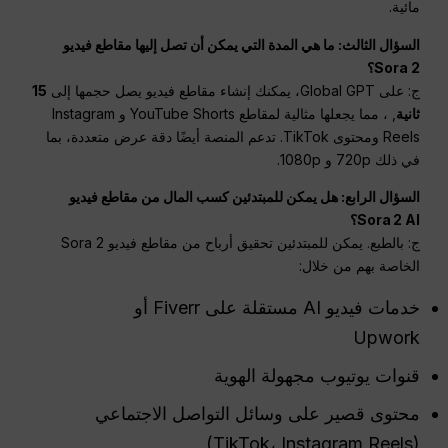
مائية.
السؤال الثالث: ما هي المدة التي يمكن أن تصل إليها مقاطع فيديو
Sora 2؟
ج: على Global GPT، يمكنك إنشاء مقاطع فيديو يصل حجمها إلى
15
ثانية
, ، مما يجعلها مثالية لمقاطع YouTube Shorts و Instagram
Reels ومحتوى TikTok. تدعم المنصة أيضًا دقة عرض متعددة، بما
في ذلك 720p و 1080p.
السؤال الرابع: هل يمكن للمبتدئين كسب المال من مقاطع فيديو
Sora 2 AI؟
ج: بالطبع. يمكن للمبتدئين تحقيق أرباح من مقاطع فيديو Sora 2
الخاصة بهم من خلال:
خدمات فيديو AI مستقلة على Fiverr أو
Upwork
قنوات يوتيوب مجهولة الهوية
محتوى قصير على وسائل التواصل الاجتماعي
(TikTok، Instagram Reels)