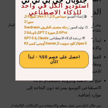
جلوبال جي بي تي تي
استوديو الكل في واحد
الدخل باستخدام Sora 2
للذكاء الاصطناعي
🎬 إنشاء الفيديو:
سيدانس 2.0
,
Veo 3.1
,
كلينج 3.0
,
سورا 2
يوفر Sora 2 على Global GPT للمبتدئين فرصة فريدة لكسب المال
🎨 توليد الصور:
رحلة منتصف الطريق
,
Seedream
بكفاءة. النقاط الرئيسية:
5.0 Pro
,
صورة GPT 2
,
نانو بانانا 2
💬 دردشة الذكاء الاصطناعي:
Claude
,
GPT-5.6
ابدأ بخطوات صغيرة وتعلم المطالبات
Opus 5
,
كلود سونيت 5
,
Gemini أومني
,
كيمي K3
والإعدادات المسبقة وفروقات سير العمل.
العمل الحر وقنوات YouTube المجهولة الهوية
احصل على خصم 50% - ابدأ
الآن
ومقاطع الفيديو القصيرة على وسائل التواصل
الاجتماعي هي أكثر طرق تحقيق الدخل سهولة.
تتيح لك الأتمتة والرواية باستخدام الذكاء
الاصطناعي التوسع بسرعة دون الحاجة إلى
موارد إضافية.
من خلال اتباع سير عمل منظم والاستفادة من الإمكانات الكاملة لـ