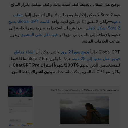
يوضح هذا المقال بالضبط كيف قمت بذلك وكيف يمكنك تكرار النتائج.
قوة Sora 2 لا يمكن إنكارها. ومع ذلك، لا يزال الوصول إليها
يتطلب
دعوة
—ولكن لا تقلق إذا لم يكن لديك واحد.
قامت Global GPT بدمج
Sora 2 بشكل كامل
, ، مما يتيح لك استخدامه بحرية دون الحاجة إلى
دعوة. بالإضافة إلى ذلك، يأتي مزودًا بـ
قيود أقل على المحتوى
وبدون
متاعب العلامات المائية.
Global GPT حالياً
يدمج سورا 2 برو
, والتي يمكن أن
إنشاء مقاطع
فيديو تصل مدتها إلى 25 ثانية
. عادةً ما يكون Sora 2 Pro متاحًا فقط
للمستخدمين الذين لديهم
$200T/شهرياً اشتراك ChatGPT Pro
, ،
ولكن مع GPT العالمي، يمكنك استخدامه
بدون اشتراك باهظ الثمن
.