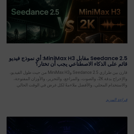
Seedance 2.5 مقابل MiniMax H3: أي نموذج فيديو
قائم على الذكاء الاصطناعي يجب أن تختار؟
قارن بين طرازي Seedance 2.5 وMiniMax H3 من حيث طول الفيديو،
والإخراج بدقة 2K، والصوت، والمراجع، والتحرير، والأوزان المفتوحة،
والاستخدام المحلي، والأفضل ملاءمةً لكل غرض في الوقت الحالي.
قراءة المزيد