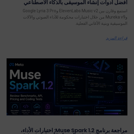
أفضل أدوات إنشاء الموسيقى بالذكاء الاصطناعي
استمع وقارن بين ElevenLabs Music v2 وGoogle Lyria 3 Pro
وMureka v9 من خلال اختبارات محكومة للأداء الصوتي والآلات
الموسيقية وبنية الأغاني الفعلية.
قراءة المزيد
مراجعة برنامج Muse Spark 1.2: اختبارات الأداء،