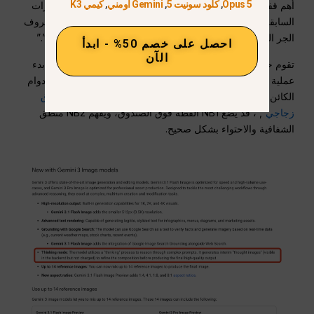
Opus 5
,
كلود سونيت 5
,
Gemini أومني
,
كيمي K3
أهم قفزة في 2026 هي إدخال وضع التفكير للصور. في الإصدارات
السابقة، غالبًا ما كانت النماذج في الإصدارات السابقة تتجاهل حروف
الجر المكانية المعقدة مثل “خلف” أو “تحت” أو “محجوب جزئيًا”.”
احصل على خصم 50% - ابدأ
الآن
تقوم حلقة التفكير في NB2 بتقييم المنطق المادي للموجه قبل بدء
عملية الانتشار. ينتج عن ذلك هلوسات بصرية أقل وفهم أفضل لدوام
الكائن. على سبيل المثال، إذا
مطالبة “قطة مختبئة داخل صندوق
زجاجي”
, ، قد يضع NB1 القطة فوق الصندوق، ويفهم NB2 منطق
الشفافية والاحتواء بشكل صحيح.