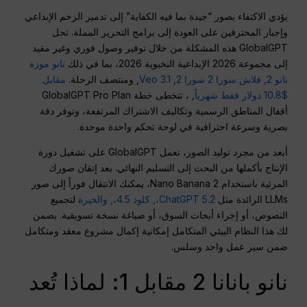
يؤدي الاكتفاء بصور “جيدة بما فيه الكفاية” إلى تدمير الزخم الإبداعي
وإجبار المحترفين على العودة إلى برامج التحرير المملة. تحل
GlobalGPT هذه المشكلة من خلال توفير وصول فوري وغير مقيد
إلى مجموعة 2026 الإبداعية النخبوية 2026، بما في ذلك
نانو موزة
نانو 2,
فلاش سورا 2 سورا 2
,
Veo 3.1
, ومنتصف الرحلة.
مقابل
$10.8 دولار فقط شهرياً
, ، تتخطى خطة GlobalGPT Pro Plan
أقفال المناطق الرسمية وتكاليف الاشتراك المرتفعة، وتوفر دقة
بصرية وسرعة احترافية في لوحة تحكم واحدة موحدة.
أبعد من مجرد توليد الصور، تعمل GlobalGPT على تشغيل دورة
الإنتاج بأكملها من البحث إلى التسليم النهائي. بعد إتقان صورك
المرئية باستخدام Nano Banana 2، يمكنك الانتقال فوراً إلى صور
LLMs الرائدة مثل
ChatGPT 5.2،,
كلود 4.5،,
والحيرة
لتجميع
النصوص، أو إجراء أبحاث السوق، أو صياغة نسخة تسويقية. يضمن
لك هذا النظام البيئي المتكامل إمكانية إكمال مشروع معقد ومتكامل
ضمن سير عمل واحد وسلس.
نانو بانانا 2 مقابل 1: لماذا تُعد