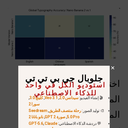
جلوبال جي بي تي تي
اختراق “وضع التفكير”:
استوديو الكل في واحد
للذكاء الاصطناعي
المنطق المكاني والفهم
🎬 إنشاء الفيديو:
سيدانس 2.0
,
Veo 3.1
,
كلينج 3.0
,
سورا 2
🎨 توليد الصور:
رحلة منتصف الطريق
,
Seedream
الموجه المعقد المعقد
5.0 Pro
,
صورة GPT 2
,
نانو بانانا 2
💬 دردشة الذكاء الاصطناعي:
Claude
,
GPT-5.6