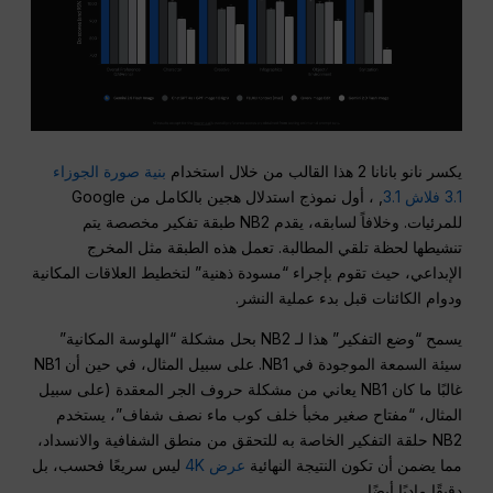
يكسر نانو بانانا 2 هذا القالب من خلال استخدام
بنية صورة الجوزاء
3.1 فلاش 3.1
, ، أول نموذج استدلال هجين بالكامل من Google
للمرئيات. وخلافاً لسابقه، يقدم NB2 طبقة تفكير مخصصة يتم
تنشيطها لحظة تلقي المطالبة. تعمل هذه الطبقة مثل المخرج
الإبداعي، حيث تقوم بإجراء “مسودة ذهنية” لتخطيط العلاقات المكانية
ودوام الكائنات قبل بدء عملية النشر.
يسمح “وضع التفكير” هذا لـ NB2 بحل مشكلة “الهلوسة المكانية”
سيئة السمعة الموجودة في NB1. على سبيل المثال، في حين أن NB1
غالبًا ما كان NB1 يعاني من مشكلة حروف الجر المعقدة (على سبيل
المثال، “مفتاح صغير مخبأ خلف كوب ماء نصف شفاف”، يستخدم
NB2 حلقة التفكير الخاصة به للتحقق من منطق الشفافية والانسداد،
مما يضمن أن تكون النتيجة النهائية
عرض 4K
ليس سريعًا فحسب، بل
دقيقًا ماديًا أيضًا.