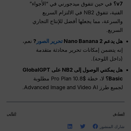
v7؟
في حين تتفوق ميدجورني في “الأجواء”
الفنية، تتفوق NB2 في الالتزام السريع
والسرعة، مما يجعلها أفضل للإنتاج التجاري
السريع.
هل يدعم Nano Banana 2
تحرير الصور
?
نعم،
إنه يتضمن إمكانات تحرير محادثة متقدمة
(داخل اللوحة).
هل يمكنني الوصول إلى NB2 على GlobalGPT
Basic؟
لا، خطة $10.8 Pro Plan مطلوبة
لجميع طرز Advanced Image and Video AI.
السابق
التالي
شارك المنشور: