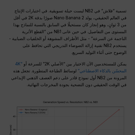
تسمية “فلاش” في NB2 ليست حيلة تسويقية. في اختبارات الإنتاج
في العالم الحقيقي، يولد Nano Banana 2 صورًا بدقة 2K في أقل
من 3 ثوانٍ، وهو إنجاز كان مستحيلًا في السابق بالنسبة للنماذج بهذا
المستوى من التفاصيل. في حين عانى NB1 من “القطع الأثرية
الناجمة عن السرعة” - مثل الأطراف المشوهة أو الخلفيات الضبابية -
يستخدم NB2 تقنية إزالة الضوضاء التدريجي التي تحافظ على
الوضوح حتى أثناء التوليد السريع.
يمكن للمستخدمين الآن الاختيار بين “الأصلي 2K” للسرعة أو
“4K
المحسّن بالذكاء الاصطناعي”
لوسائط الطباعة المتطورة. تجعل هذه
المرونة من NB2 أول نموذج قادر على دعم العصف الذهني الإبداعي
في الوقت الحقيقي دون التضحية بجودة المخرجات النهائية.