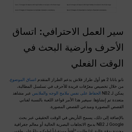
سير العمل الاحترافي: اتساق
الأحرف وأرضية البحث في
الوقت الفعلي
نانو بانانا 2 هو أول طراز فلاش يدعم الطراز المتقدم
اتساق الموضوع
.
من خلال تخصيص معرّفات فريدة للأحرف في تسلسل المطالبة،
يمكن لـ NB2
الحفاظ على نفس ملامح الوجه والملابس
عبر مشاهد
متعددة تم إنشاؤها. سيغير هذا الأمر قواعد اللعبة بالنسبة لفناني
القصص المصورة ومبدعي القصص المصورة.
بالإضافة إلى ذلك، يسمح التأريض في الوقت الحقيقي عبر بحث
Google لـ NB2 بدمج الاتجاهات البصرية الحالية أو معالم جغرافية
محددة بدقة عالية. إذا طلبت “أفقاً مستقبلياً لطوكيو بناءً على طقس