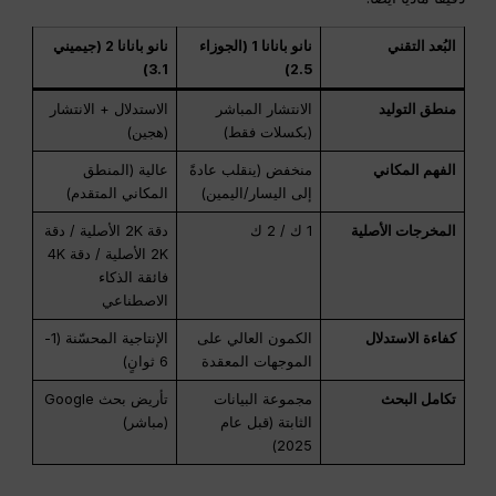
البُعد التقني
نانو بانانا 1 (الجوزاء
نانو بانانا 2 (جيميني
3.1)
2.5)
منطق التوليد
الانتشار المباشر
الاستدلال + الانتشار
(بكسلات فقط)
(هجين)
الفهم المكاني
منخفض (ينقلب عادةً
عالية (المنطق
إلى اليسار/اليمين)
المكاني المتقدم)
المخرجات الأصلية
1 ك / 2 ك
دقة 2K الأصلية / دقة
2K الأصلية / دقة 4K
فائقة الذكاء
الاصطناعي
كفاءة الاستدلال
الكمون العالي على
الإنتاجية المحسّنة (1-
الموجهات المعقدة
6 ثوانٍ)
تكامل البحث
مجموعة البيانات
تأريض بحث Google
الثابتة (قبل عام
(مباشر)
2025)