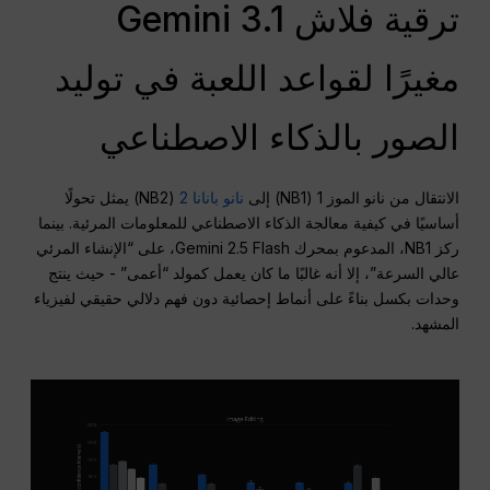
ترقية فلاش Gemini 3.1
مغيرًا لقواعد اللعبة في توليد
الصور بالذكاء الاصطناعي
الانتقال من نانو الموز 1 (NB1) إلى
نانو بانانا 2
(NB2) يمثل تحولًا
أساسيًا في كيفية معالجة الذكاء الاصطناعي للمعلومات المرئية. بينما
ركز NB1، المدعوم بمحرك Gemini 2.5 Flash، على “الإنشاء المرئي
عالي السرعة”، إلا أنه غالبًا ما كان يعمل كمولد “أعمى” - حيث ينتج
وحدات بكسل بناءً على أنماط إحصائية دون فهم دلالي حقيقي لفيزياء
المشهد.