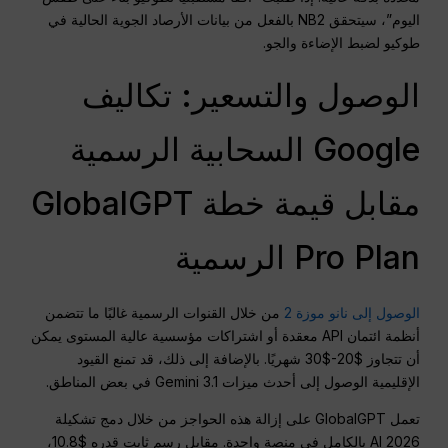
اليوم”، سيتحقق NB2 بالفعل من بيانات الأرصاد الجوية الحالية في
طوكيو لضبط الإضاءة والجو.
الوصول والتسعير: تكاليف
Google السحابية الرسمية
مقابل قيمة خطة GlobalGPT
Pro Plan الرسمية
الوصول إلى نانو موزة 2
من خلال القنوات الرسمية غالبًا ما تتضمن
أنظمة ائتمان API معقدة أو اشتراكات مؤسسية عالية المستوى يمكن
أن تتجاوز $20-$30 شهريًا. بالإضافة إلى ذلك، قد تمنع القيود
الإقليمية الوصول إلى أحدث ميزات Gemini 3.1 في بعض المناطق.
تعمل GlobalGPT على إزالة هذه الحواجز من خلال دمج تشكيلة
2026 AI بالكامل في منصة واحدة. مقابل رسم ثابت قدره $10.8،