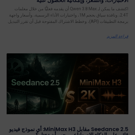
الاختبارات، والسعر، وإمكانية الحصول عليه
اكتشف ما يمكن لـ Qwen 3.8 Max أن يقدمه فعليًّا من خلال معلمات
2.4T، ونافذة سياق بحجم 1M، واختبارات الأداء الرسمية، وأسعار واجهة
برمجة التطبيقات (API)، وخطط الاشتراك المفتوحة قبل أن تقرر التبديل.
قراءة المزيد
Seedance 2.5 مقابل MiniMax H3: أي نموذج فيديو
قائم على الذكاء الاصطناعي يجب أن تختار؟