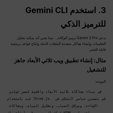
3. استخدم Gemini CLI
للترميز الذكي
يدعم Gemini 3 Pro
ترميز الوكالة
, ، مما يعني أنه يمكنه تحليل
التعليمات وإنشاء هياكل متعددة الملفات كاملة وإنتاج قواعد برمجية
قابلة للنشر.
مثال: إنشاء تطبيق ويب ثلاثي الأبعاد جاهز
للتشغيل
الموجه:
قم ببناء محاكاة ثلاثية الأبعاد واقعية لجسر غولدن 
غيت باستخدام Three.js. قم بتضمين عناصر التحكم في 
الإضاءة، ومزلاق الضباب، وتظليل المياه، ومحاكاة 
حركة المرور، وقم بإنشاء ملف HTML واحد باسم 