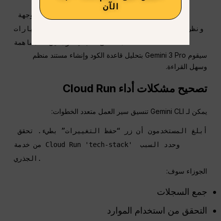
الآن
راجع جميع الأكواد واكتب وثائق كاملة موجهة 
للمستخدمين تتضمن شرحًا للميزات وخيارات CLI ونظرة 
سيقوم Gemini 3 Pro بتحليل قاعدة الكود وإنشاء مستند منظم
وسهل القراءة.
تصحيح مشكلات أداء Cloud Run
يمكن لـ Gemini CLI تنسيق سير العمل متعدد الخطوات:
أبلغ المستخدمون أن زر “حفظ التغييرات” بطيء. تحقق 
من خدمة Cloud Run 'tech-stack' وحدد السبب 
الجوزاء سوف:
جمع السجلات
التحقق من استخدام الموارد