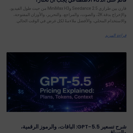
قارن بين طرازي Seedance 2.5 وMiniMax H3 من حيث طول الفيديو،
والإخراج بدقة 2K، والصوت، والمراجع، والتحرير، والأوزان المفتوحة،
والاستخدام المحلي، والأفضل ملاءمةً لكل غرض في الوقت الحالي.
قراءة المزيد
شرح تسعير GPT-5.5: الباقات، والرموز الرقمية،
والسياق