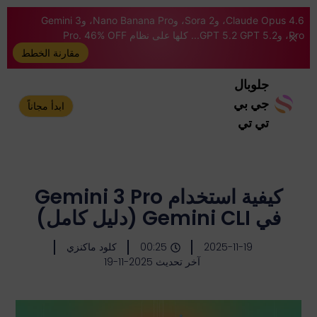
Claude Opus 4.6، وSora 2، وNano Banana Pro، وGemini 3
Pro، وGPT 5.2 GPT 5.2... كلها على نظام Pro. 46% OFF
مقارنة الخطط
جلوبال
جي بي
ابدأ مجاناً
تي تي
كيفية استخدام Gemini 3 Pro
في Gemini CLI (دليل كامل)
2025-11-19
00:25
كلود ماكنزي
آخر تحديث 2025-11-19