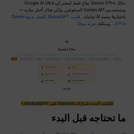
حاليًا، Gemini 3 Pro متاح فقط لمشتركي Google AI Ultra
ومستخدمي Gemini API المدفوعين. ولكن هناك أخبار سارة —
باعتبارها منصة AI شاملة،,
قامت GlobalGPT بالفعل بدمج Gemini
3 Pro
, ، ويمكنك
جربه مجانًا
.
اكتشف أحدث طرازات Gemini على GlobalGPT >
ما تحتاجه قبل البدء