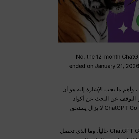
No, the 12-month ChatGPT
ended on January 21, 2026.
 ، وأهم ما يجب الإشارة إليه هو أن
ن التوقف عن البحث عن أكواد
ترويجية أو حيل للاستفادة منها أو حلول بديلة حسب المنطقة، والتركيز بدلاً من ذلك على ما إذا كان ChatGPT Go لا يزال يستحق
اليوم، لم يعد السؤال الأهم هو “كيف أحصل على الإصدار التجريبي المجاني؟”، بل “ما هي تكلفة ChatGPT Go حالياً، وما الذي تحصل