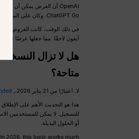
OpenAI أن العرض يمكن أن ي
ChatGPT Go. وكان على المستخدمين إضافة وسيلة دفع، كما اقتصر العرض على استفادة واحدة لكل حساب.
آيفون لاحقًا. مما جعلها عرضًا حقيقي
متاحة؟
لا. اعتبارًا من 21 يناير 2026،,
ended
هذا هو التحديث الأهم على الإطلاق ل
للتسجيل. لا يمكن للمستخدمين الاست
أو الحلول البديلة.
. In 2026, this topic works much