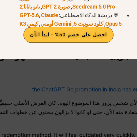
شمل المستخدمين الجدد، والمشتركين في الخطة المجانية، وبعض 
Seedream 5.0 Pro
,
صورة GPT 2
,
نانو بانانا 2
💬 دردشة الذكاء الاصطناعي:
Claude
,
GPT-5.6
Opus 5
,
كلود سونيت 5
,
Gemini أومني
,
كيمي K3
في ذلك الوقت، كانت العروض الترويجية متاحة على موقع GPT
احصل على خصم 50% - ابدأ الآن
ًا ورسميًا، ولكنه كان أيضًا عرضًا محدود المدة ومرتبطًا بسوق 
.
the ChatGPT Go promotion in India has 
أي شخص يزور هذا الموضوع اليوم. كان العرض الأصلي حقيقيًّا، 
فادة منه الآن، حتى لو كانوا لا يزالون يبحثون عن خطوات ال
ve redemption method, it will feel outdated very quickly