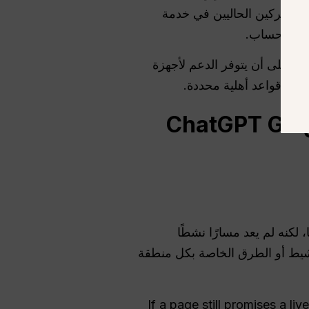
المشتركين الحاليين في خدمة
Chat الإلكتروني وعلى نظام أندرويد، على أن يتوفر الدعم لأجهزة
معين وقواعد أهلية محددة.
هل لا تزال النسخة التجريبية المجانية لمدة 12 شهراً من ChatGPT Go
لكنه لم يعد مسارًا نشطًا
تنشيط أو الطرق الخاصة بكل منطقة
If a page still promises a li