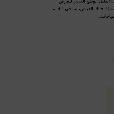
Plus أو أي بديل أرخص؟” يشرح هذا الدليل الوضع الحالي للعرض
الذي يجب مراعاته إذا فاتك العرض، بما في ذلك ما
تياجاتك.