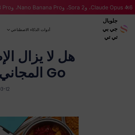
Claude Opus 4.6، وSora 2، وNano Banana Pro، وGemini 3 Pro، وGPT 5.2 GPT 5.2... كلها على نظام Pro. 46% OFF
جلوبال
جي بي
أدوات الذكاء الاصطناعي
تي تي
Go المجاني لمدة 12 شهراً متاحاً في عام 2026؟
3-12