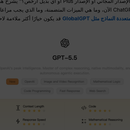
عليه من خلاله، وهل هو أفضل من الإصدار المجاني أو الإصدار 
الترويجي القديم، وأين يتوفر ChatGPT Go الآن، وما هي الميزات المتضمنة، وما 
ة النماذج مثل GlobalGPT
قد يكون خيارًا أكثر ملاءمة لاح