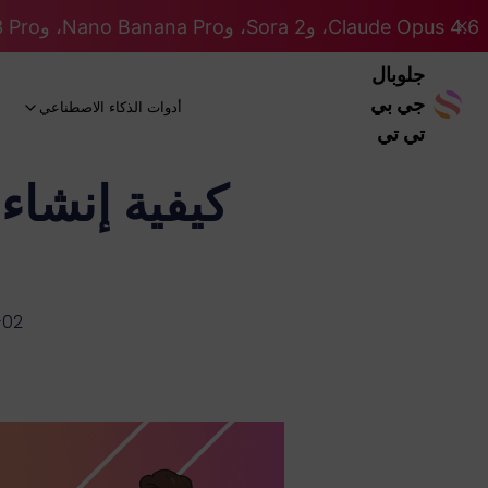
Claude Opus 4.6، وSora 2، وNano Banana Pro، وGemini 3 Pro، وGPT 5.2 GPT 5.2... كلها على نظام Pro. 46% OFF
جلوبال
جي بي
أدوات الذكاء الاصطناعي
تي تي
-02