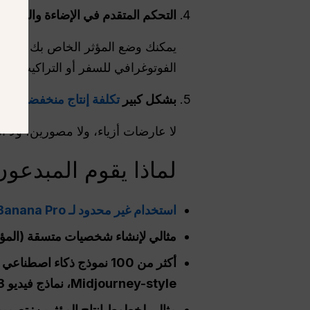
التحكم المتقدم في الإضاءة والمناظ
يمكنك وضع المؤثر الخاص بك في إعدا
الفوتوغرافي للسفر أو التراكيب ال
بشكل كبير
تكلفة إنتاج منخفضة
لا عارضات أزياء، ولا مصورين، ولا
لماذا يقوم المبدعون بإ
استخدام غير محدود لـ Nano Banana Pro
مثالي لإنشاء شخصيات متسقة (المؤثر
Midjourney-style، نماذج فيديو Veo 3، إلخ.)
مثالي لخطوط إنتاج المؤثرين: تصمي