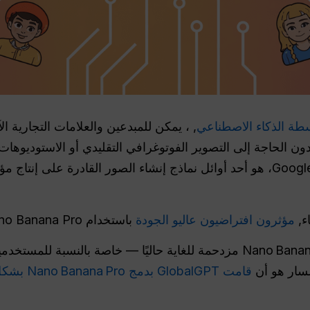
طة الذكاء الاصطناعي
, ، يمكن للمبدعين والعلامات التجارية 
 الحاجة إلى التصوير الفوتوغرافي التقليدي أو الاستوديوهات
المدعوم بتقنية Gemini 3 Pro من Google، هو أحد أوائل نماذج إنشاء الصور القادر
ء,
مؤثرون افتراضيون عاليو الجودة
باستخدام Nano Banana Pro.
خدمة Nano Banana Pro مزدحمة للغاية حاليًا — خاصة بالنسبة 
لسار هو أن
قامت GlobalGPT بدمج Nano Banana Pro بشكل كامل