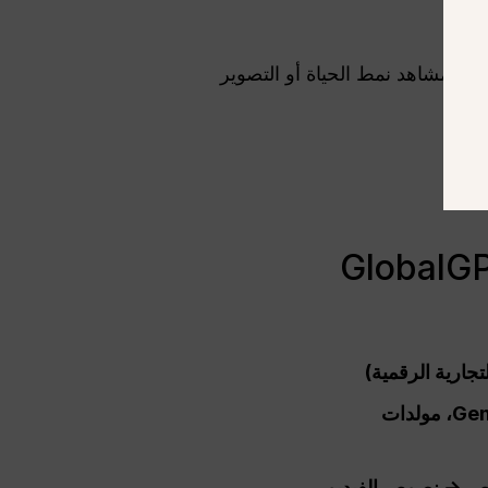
 أو مشاهد نمط الحياة أو التصوير
جارية الرقمية)
أكثر من 100 نموذج ذكاء اصطناعي متميز مدمج في منصة واحدة (Gemini 3 Pro، GPT-5.1، Claude، مولدات
صوص → نصوص الفيديو