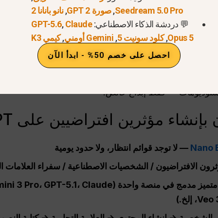
Seedream 5.0 Pro
,
صورة GPT 2
,
نانو بانانا 2
ر والأسلوب
💬 دردشة الذكاء الاصطناعي:
Claude
,
GPT-5.6
دات الاستوديو أو البيئات الخارجية أو جلسات تصوير المنتجات
Opus 5
,
كلود سونيت 5
,
Gemini أومني
,
كيمي K3
تحريرية — كل ذلك بأسلوب ونبرة متسقين.
احصل على خصم 50% - ابدأ الآن
 استوديوهات — فقط إبداع خالص.
نشاء مؤثرين افتراضيين على GlobalGPT
— لا توجد قوائم انتظار، ولا حدود يومية
ون الافتراضيون / الشخصيات الاصطناعية / سفراء العلامات الت
م الشخصية → إنشاء المحتوى → العلامة التجارية → كتابة الن