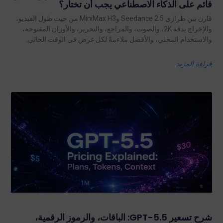
قائم على الذكاء الاصطناعي يجب أن تختار؟
قارن بين طرازي Seedance 2.5 وMiniMax H3 من حيث طول الفيديو،
والإخراج بدقة 2K، والصوت، والمراجع، والتحرير، والأوزان المفتوحة،
والاستخدام المحلي، والأفضل ملاءمةً لكل غرض في الوقت الحالي.
قراءة المزيد
شرح تسعير GPT-5.5: الباقات، والرموز الرقمية،