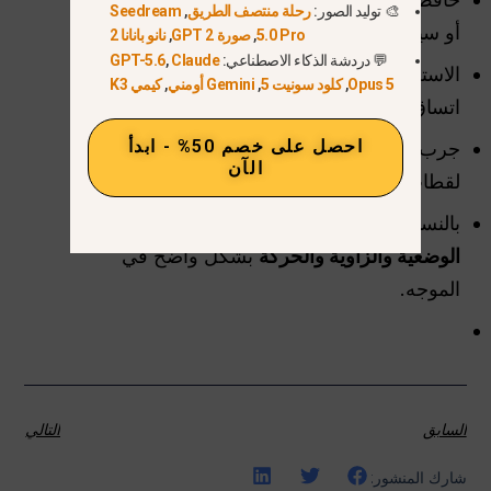
🎨 توليد الصور:
رحلة منتصف الطريق
,
Seedream
أو سيناريو.
5.0 Pro
,
صورة GPT 2
,
نانو بانانا 2
💬 دردشة الذكاء الاصطناعي:
Claude
,
GPT-5.6
الاستخدام
صور مرجعية عالية الجودة
لتحسين
Opus 5
,
كلود سونيت 5
,
Gemini أومني
,
كيمي K3
اتساق المخرجات.
احصل على خصم 50% - ابدأ
جرب
طول الاندفاع
حسب مشروعك: 6 أو 9
الآن
لقطات.
بالنسبة للتسلسلات الديناميكية، قم بوصف
الوضعية والزاوية والحركة
بشكل واضح في
الموجه.
السابق
التالي
شارك المنشور: