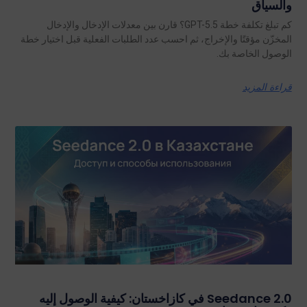
والسياق
كم تبلغ تكلفة خطة GPT-5.5؟ قارن بين معدلات الإدخال والإدخال
المخزّن مؤقتًا والإخراج، ثم احسب عدد الطلبات الفعلية قبل اختيار خطة
الوصول الخاصة بك.
قراءة المزيد
Seedance 2.0 في كازاخستان: كيفية الوصول إليه