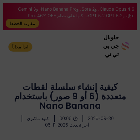
Claude Opus 4.6، وSora 2، وNano Banana Pro، وGemini 3
Pro، وGPT 5.2 GPT 5.2... كلها على نظام Pro. 46% OFF
مقارنة الخطط
جلوبال
جي بي
ابدأ مجاناً
تي تي
كيفية إنشاء سلسلة لقطات
متعددة (6 أو 9 صور) باستخدام
Nano Banana
2025-09-30
00:06
كلود ماكنزي
آخر تحديث 2025-11-05