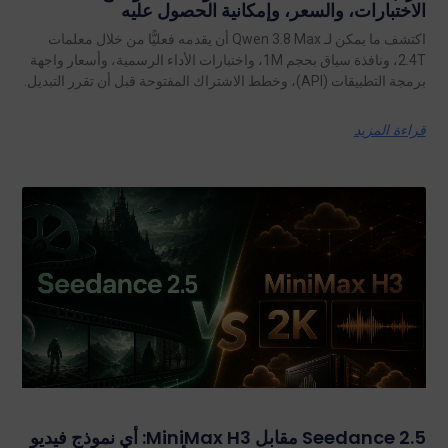
الاختبارات، والسعر، وإمكانية الحصول عليه
اكتشف ما يمكن لـ Qwen 3.8 Max أن يقدمه فعليًّا من خلال معلمات
2.4T، ونافذة سياق بحجم 1M، واختبارات الأداء الرسمية، وأسعار واجهة
برمجة التطبيقات (API)، وخطط الاشتراك المفتوحة قبل أن تقرر التبديل.
قراءة المزيد
Seedance 2.5 مقابل MiniMax H3: أي نموذج فيديو