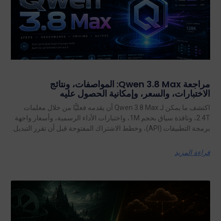
مراجعة Qwen 3.8 Max: المواصفات، ونتائج
الاختبارات، والسعر، وإمكانية الحصول عليه
اكتشف ما يمكن لـ Qwen 3.8 Max أن يقدمه فعليًّا من خلال معلمات
2.4T، ونافذة سياق بحجم 1M، واختبارات الأداء الرسمية، وأسعار واجهة
برمجة التطبيقات (API)، وخطط الاشتراك المفتوحة قبل أن تقرر التبديل.
قراءة المزيد