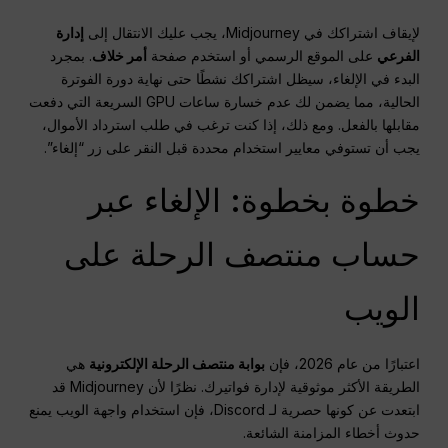
لإيقاف اشتراكك في Midjourney، يجب عليك الانتقال إلى
إدارة
الفرعي
على الموقع الرسمي أو استخدم صفحة
أمر خلاف
. بمجرد
البدء في الإلغاء، سيظل اشتراكك نشطًا حتى نهاية دورة الفوترة
الحالية، مما يضمن لك عدم خسارة ساعات GPU السريعة التي دفعت
مقابلها بالفعل. ومع ذلك، إذا كنت ترغب في طلب استرداد الأموال،
يجب أن تستوفي معايير استخدام محددة قبل النقر على زر “إلغاء”.
خطوة بخطوة: الإلغاء عبر
حساب منتصف الرحلة على
الويب
اعتبارًا من عام 2026، فإن
بوابة منتصف الرحلة الإلكترونية
هي
الطريقة الأكثر موثوقية لإدارة فواتيرك. نظرًا لأن Midjourney قد
ابتعدت عن كونها حصرية لـ Discord، فإن استخدام واجهة الويب يمنع
حدوث أخطاء المزامنة الشائعة.