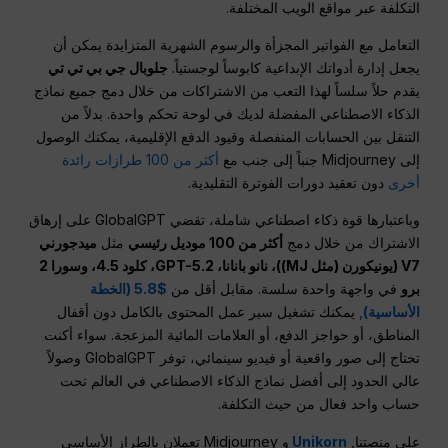
التكلفة عبر مواقع الويب المختلفة.
التعامل مع الفواتير المجزأة والرسوم الشهرية المتزايدة يمكن أن
يجعل إدارة أدواتك الإبداعية كابوساً لوجستياً.
جلوبال جي بي تي تي
يقدم حلاً سلساً لهذا التعب من الاشتراكات من خلال دمج جميع نماذج
الذكاء الاصطناعي المفضلة لديك في لوحة تحكم واحدة. بدلاً من
التنقل بين الحسابات المنفصلة وقيود الدفع الإقليمية، يمكنك الوصول
إلى Midjourney جنباً إلى جنب مع
أكثر من 100 طرازات رائدة
أخرى
دون تعقيد دورات الفوترة التقليدية.
وباعتبارها قوة ذكاء اصطناعي شاملة، تقضي GlobalGPT على إرهاق
الاشتراك من خلال دمج
أكثر من 100 موديل رئيسي
مثل
ميدجورني
V7 (يونيكورن (مثل MJ))، نانو بانانا، GPT-5.2، كلود 4.5، وسورا 2
برو
في واجهة واحدة سلسة. مقابل أقل من
$5.8 (الخطة
الأساسية)
,
يمكنك تشغيل سير عمل المحتوى بالكامل دون أقفال
المناطق، أو حواجز الدفع، أو العلامات المائية المزعجة. سواء أكنت
تحتاج إلى صور واقعية أو فيديو سينمائي، توفر GlobalGPT وصولاً
عالي الحدود إلى أفضل نماذج الذكاء الاصطناعي في العالم تحت
حساب واحد فعال من حيث التكلفة.
على منصتنا,
Unikorn
و Midjourney تعملان بالطراز الأساسي