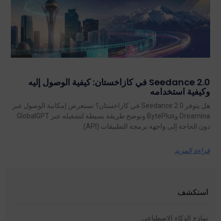
Seedance 2.0 في كازاخستان: كيفية الوصول إليه
وكيفية استخدامه
هل يتوفر Seedance 2.0 في كازاخستان؟ نستعرض إمكانية الوصول عبر
Dreamina وBytePlus ونوضح طريقة بسيطة لتشغيله عبر GlobalGPT
دون الحاجة إلى واجهة برمجة التطبيقات (API).
قراءة المزيد
استكشف
نماذج الذكاء الاصطناعي