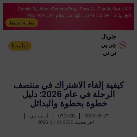
Claude Opus 4.6، وSora 2، وNano Banana Pro، وGemini 3
Pro، وGPT 5.2 GPT 5.2... كلها على نظام Pro. 46% OFF
مقارنة الخطط
جلوبال
جي بي
ابدأ مجاناً
تي تي
كيفية إلغاء الاشتراك في منتصف
الرحلة في عام 2026: دليل
خطوة بخطوة والبدائل
2026-01-27
07:23
أرييت وين
آخر تحديث 2026-01-27-2026