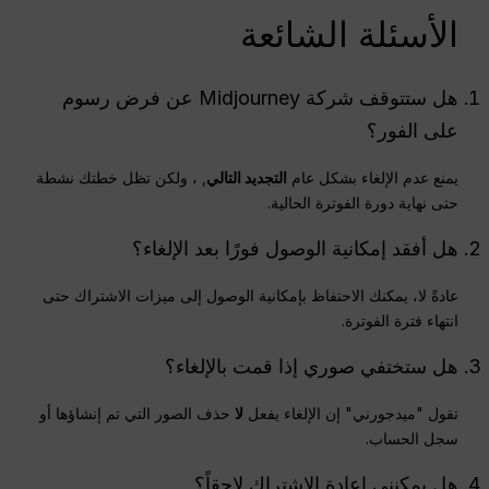
الأسئلة الشائعة
هل ستتوقف شركة Midjourney عن فرض رسوم
على الفور؟
يمنع عدم الإلغاء بشكل عام
التجديد التالي
, ، ولكن تظل خطتك نشطة
حتى نهاية دورة الفوترة الحالية.
هل أفقد إمكانية الوصول فورًا بعد الإلغاء؟
عادةً لا، يمكنك الاحتفاظ بإمكانية الوصول إلى ميزات الاشتراك حتى
انتهاء فترة الفوترة.
هل ستختفي صوري إذا قمت بالإلغاء؟
تقول "ميدجورني" إن الإلغاء يفعل
لا
حذف الصور التي تم إنشاؤها أو
سجل الحساب.
هل يمكنني إعادة الاشتراك لاحقاً؟