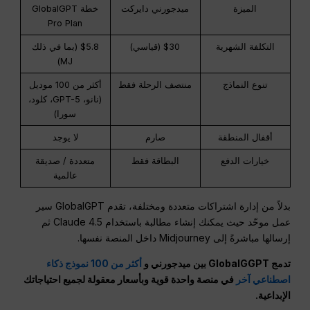
الميزة
ميدجورني دايركت
خطة GlobalGPT
Pro Plan
التكلفة الشهرية
$30 (قياسي)
$5.8 (بما في ذلك
MJ)
تنوع النماذج
منتصف الرحلة فقط
أكثر من 100 موديل
(نانو، GPT-5، كلود،
سورا)
أقفال المنطقة
صارم
لا يوجد
خيارات الدفع
البطاقة فقط
متعددة / صديقة
عالمية
بدلاً من إدارة اشتراكات متعددة ومختلفة، تقدم GlobalGPT سير
عمل موحّد حيث يمكنك إنشاء مطالبة باستخدام Claude 4.5 ثم
إرسالها مباشرةً إلى Midjourney داخل المنصة نفسها.
تدمج GlobalGGPT بين ميدجورني و
أكثر من 100 نموذج ذكاء
اصطناعي آخر
في منصة واحدة قوية وبأسعار معقولة لجميع احتياجاتك
الإبداعية.