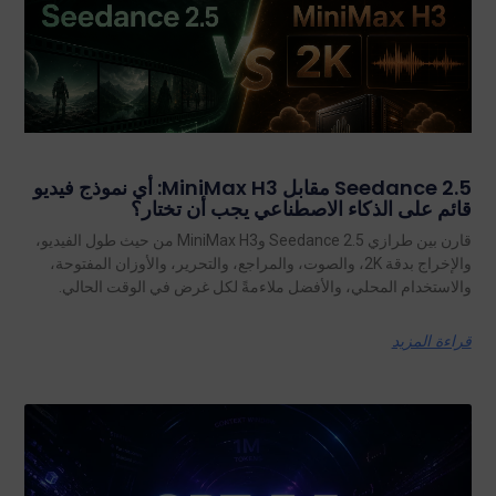
Seedance 2.5 مقابل MiniMax H3: أي نموذج فيديو
قائم على الذكاء الاصطناعي يجب أن تختار؟
قارن بين طرازي Seedance 2.5 وMiniMax H3 من حيث طول الفيديو،
والإخراج بدقة 2K، والصوت، والمراجع، والتحرير، والأوزان المفتوحة،
والاستخدام المحلي، والأفضل ملاءمةً لكل غرض في الوقت الحالي.
قراءة المزيد