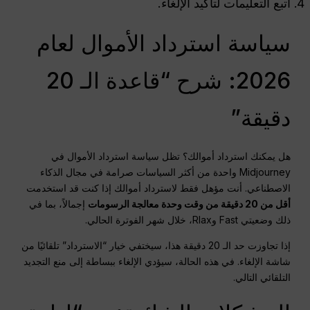
اتبع التعليمات لتأكيد الإلغاء.
سياسة استرداد الأموال لعام
2026: شرح “قاعدة الـ 20
دقيقة”
هل يمكنك استرداد أموالك؟ تظل سياسة استرداد الأموال في
Midjourney واحدة من أكثر السياسات صرامة في مجال الذكاء
الاصطناعي. أنت مؤهل فقط لاسترداد أموالك إذا كنت قد استخدمت
أقل من 20 دقيقة من وقت وحدة معالجة الرسومات
إجمالاً، بما في
ذلك وضعيتي Fast وRlax، خلال شهر الفوترة الحالي.
إذا تجاوزت حد الـ 20 دقيقة هذا، سيختفي خيار “الاسترداد” تلقائيًا من
شاشة الإلغاء. في هذه الحالة، سيؤدي الإلغاء ببساطة إلى منع التجديد
التلقائي التالي.