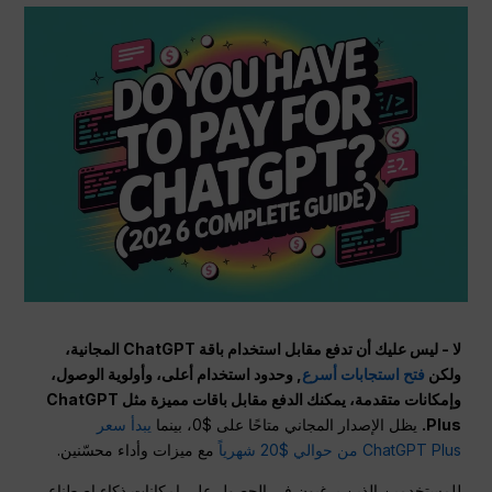
لا - ليس عليك أن تدفع مقابل استخدام باقة ChatGPT المجانية،
ولكن
فتح استجابات أسرع
, وحدود استخدام أعلى، وأولوية الوصول،
وإمكانات متقدمة، يمكنك الدفع مقابل باقات مميزة مثل ChatGPT
Plus.
يظل الإصدار المجاني متاحًا على $0، بينما
يبدأ سعر
ChatGPT Plus من حوالي $20 شهرياً
مع ميزات وأداء محسّنين.
للمستخدمين الذين يرغبون في الحصول على إمكانات ذكاء اصطناعي