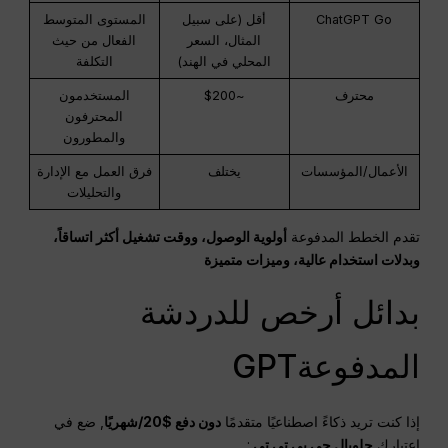
ChatGPT Go
أقل (على سبيل
المستوى المتوسط
المثال، السعر
الفعال من حيث
المحلي في الهند)
التكلفة
محترف
~$200
المستخدمون
المحترفون
والمطورون
الأعمال/المؤسسات
يختلف
فرق العمل مع الإدارة
والتحليلات
تقدم الخطط المدفوعة
أولوية الوصول، ووقت تشغيل أكثر اتساقاً،
وبدلات استخدام عالية، وميزات متميزة
بدائل أرخص للدردشة
المدفوعةGPT
إذا كنت تريد ذكاءً اصطناعيًا متقدمًا
دون دفع $20/شهريًا
, ضع في
اعتبارك
جلوبال جي بي تي تي
: