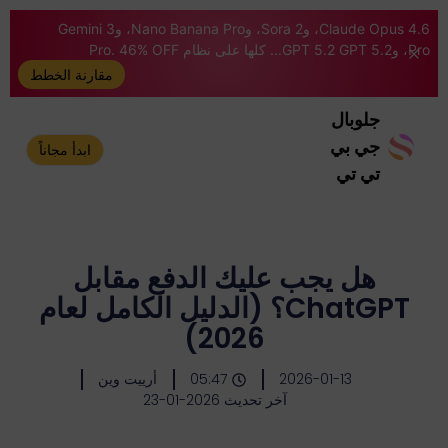
Claude Opus 4.6، وSora 2، وNano Banana Pro، وGemini 3
Pro، وGPT 5.2 GPT 5.2... كلها على نظام Pro. 46% OFF
مقارنة الخطط
جلوبال
جي بي
ابدأ مجاناً
تي تي
هل يجب عليك الدفع مقابل
ChatGPT؟ (الدليل الكامل لعام
2026)
2026-01-13
05:47
أرييت وين
آخر تحديث 2026-01-23