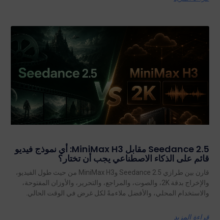
Seedance 2.5 مقابل MiniMax H3: أي نموذج فيديو
قائم على الذكاء الاصطناعي يجب أن تختار؟
قارن بين طرازي Seedance 2.5 وMiniMax H3 من حيث طول الفيديو،
والإخراج بدقة 2K، والصوت، والمراجع، والتحرير، والأوزان المفتوحة،
والاستخدام المحلي، والأفضل ملاءمةً لكل غرض في الوقت الحالي.
قراءة المزيد