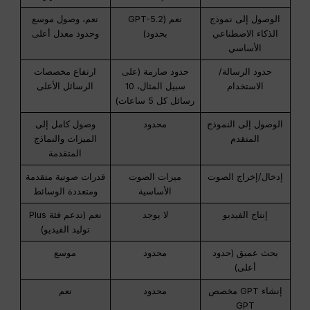
الوصول إلى نموذج
نعم (GPT-5.2
نعم، وصول موسع
الذكاء الاصطناعي
بحدود)
وحدود معدل أعلى
الأساسي
حدود الرسالة/
حدود صارمة (على
ارتفاع مخصصات
الاستخدام
سبيل المثال، 10
الرسائل الأعلى
رسائل كل 5 ساعات)
الوصول إلى النموذج
محدود
وصول كامل إلى
المتقدم
الميزات والنماذج
المتقدمة
إدخال/إخراج الصوت
ميزات الصوت
قدرات صوتية متقدمة
الأساسية
ومتعددة الوسائط
إنتاج الفيديو
لا يوجد
نعم (تدعم فئة Plus
توليد الفيديو)
بحث عميق (حدود
محدود
موسع
أعلى)
إنشاء GPT مخصص
محدود
نعم
GPT