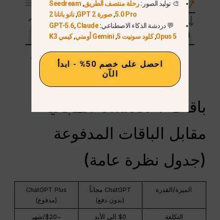
🎨 توليد الصور:
رحلة منتصف الطريق
,
Seedream
5.0 Pro
,
صورة GPT 2
,
نانو بانانا 2
💬 دردشة الذكاء الاصطناعي:
Claude
,
GPT-5.6
Opus 5
,
كلود سونيت 5
,
Gemini أومني
,
كيمي K3
احصل على خصم 50% - ابدأ
الآن
باقات ChatGPT المجانية
مقابل الباقات المدفوعة
(جدول نظرة عامة)
الميزة/القدرة
ChatGPT مجاناً
ChatGPT Plus
(بدون دفع)
(مدفوع)
التكلفة
$0 إلى الأبد
~$20/شهر