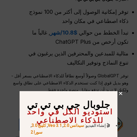
توفر إمكانية الوصول إلى أكثر من 100 نموذج
ذكاء اصطناعي في مكان واحد
تبدأ الخطط من حوالي
$10.8/شهر
, غالباً ما
تكون أرخص من ChatGPT Plus
مثالية للمبدعين والمحترفين الذين يرغبون في
تنوع النماذج وتوفير التكاليف
توفر GlobalGPT وصولاً أوسع نطاقاً للذكاء الاصطناعي بسعر أقل -
وهو بديل قوي إذا كنت تستخدم الذكاء الاصطناعي على نطاق واسع
ولكنك لا تريد أن تدفع مقابل منصة واحدة فقط.
جلوبال جي بي تي تي
استوديو الكل في واحد
للذكاء الاصطناعي
🎬 إنشاء الفيديو:
سيدانس 2.0
,
Veo 3.1
,
كلينج 3.0
,
سورا 2