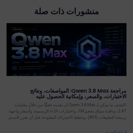
منشورات ذات صلة
مراجعة Qwen 3.8 Max: المواصفات، ونتائج
الاختبارات، والسعر، وإمكانية الحصول عليه
اكتشف ما يمكن لـ Qwen 3.8 Max أن يقدمه فعليًّا من خلال معلمات
2.4T، ونافذة سياق بحجم 1M، واختبارات الأداء الرسمية، وأسعار واجهة
برمجة التطبيقات (API)، وخطط الاشتراك المفتوحة قبل أن تقرر التبديل.
قراءة المزيد