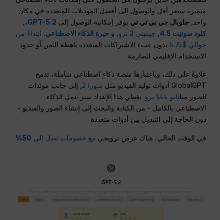
متميزة بسعر أقل والوصول إلى أفضل الموديلات المتعددة في مكان
واحد,
جلوبال جي بي تي تي
يوفر إمكانية الوصول إلى
GPT-5.2،,
كلود سونيت 4.5
,
جيميني 3 برو
, و
حيرة الذكاء الاصطناعي
.
ابتداءً من
حوالي $5.75
بدون عبء الاشتراكات المتعددة باهظة الثمن أو حدود
الاستخدام الإقليمي الصارمة.
علاوةً على ذلك، وباعتبارها منصة ذكاء اصطناعي شاملة، تدمج
GlobalGPT أدوات توليد الفيديو مثل
سورا 2
, إلى جانب مولدات
الصور مثل
نانو بانانا برو
. يغطي هذا الإعداد سير عمل الذكاء
الاصطناعي بالكامل - من الكتابة والبحث إلى إنشاء الصور والفيديو -
دون الحاجة إلى التبديل بين أدوات متعددة.
في الوقت الحالي، هناك عرض ترويجي
مع خصومات تصل إلى
50%
.