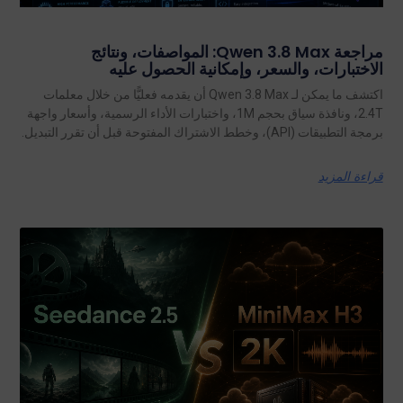
مراجعة Qwen 3.8 Max: المواصفات، ونتائج
الاختبارات، والسعر، وإمكانية الحصول عليه
اكتشف ما يمكن لـ Qwen 3.8 Max أن يقدمه فعليًّا من خلال معلمات
2.4T، ونافذة سياق بحجم 1M، واختبارات الأداء الرسمية، وأسعار واجهة
برمجة التطبيقات (API)، وخطط الاشتراك المفتوحة قبل أن تقرر التبديل.
قراءة المزيد