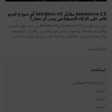
Seedance 2.5 مقابل MiniMax H3: أي نموذج فيديو
قائم على الذكاء الاصطناعي يجب أن تختار؟
قارن بين طرازي Seedance 2.5 وMiniMax H3 من حيث طول الفيديو،
والإخراج بدقة 2K، والصوت، والمراجع، والتحرير، والأوزان المفتوحة،
والاستخدام المحلي، والأفضل ملاءمةً لكل غرض في الوقت الحالي.
قراءة المزيد
استكشف
نماذج الذكاء الاصطناعي
الميزات
الموارد
المحور