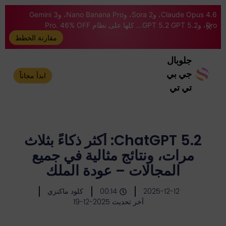
Claude Opus 4.6، وSora 2، وNano Banana Pro، وGemini 3
Pro، وGPT 5.2 GPT 5.2... كلها على نظام Pro. 46% OFF
مقارنة الخطط
جلوبال
جي بي
ابدأ مجاناً
تي تي
ChatGPT 5.2: أكثر ذكاءً بثلاث
مرات، ونتائج مثالية في جميع
المجالات – عودة الملك
2025-12-12
00:14
كلود ماكنزي
آخر تحديث 2025-12-19