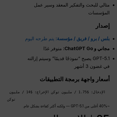
مثالي للبحث والتفكير المعقد وسير عمل
المؤسسات
إصدار
بلس / برو / فريق / مؤسسة:
يتم طرحه اليوم
مجاني و ChatGPT Go:
متوفر غدًا
GPT-5.1 يصبح “نموذجًا قديمًا” وسيتم إزالته
في غضون 3 أشهر
أسعار واجهة برمجة التطبيقات
الإدخال: $1.75 / مليون توكن الإخراج: $14 / مليون 
توكن
~40% أغلى من GPT-5.1 — ولكنه أكثر كفاءة بشكل عام.