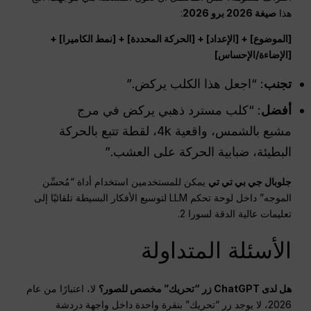
هذا
صيغة 2026 برو 2026
:
[الموضوع] + [الإعداد] + [الحركة المحددة] + [نمط الكاميرا] +
[الإضاءة/الإحساس]
تجنب
: “اجعل هذا الكلب يركض.”
أفضل
: “كلب مسترد ذهبي يركض في مرج
مشبع بالشمس، واقعية 4k، لقطة تتبع بالحركة
البطيئة، ضبابية الحركة على العشب.”
جلوبال جي بي تي تي
يمكن للمستخدمين استخدام أداة “مُحسِّن
الموجه” داخل لوحة تحكم LLM لتوسيع الأفكار البسيطة تلقائيًا إلى
تعليمات عالية الدقة لسورا 2.
الأسئلة المتداولة
هل لدى ChatGPT زر “تحريك” مخصص للصور؟
لا، اعتبارًا من عام
2026، لا يوجد زر “تحريك” بنقرة واحدة داخل واجهة دردشة