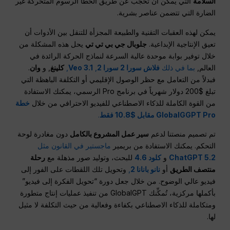
السلامة
التي يمكن أن تحجب عن طريق الخطأ الرسوم المتحركة غير
الضارة التي تتضمن عناصر بشرية.
يمكن لهذه العقبات التقنية والطبيعة المجزأة للتنقل بين الأدوات أن
تعيق الإنتاجية الإبداعية.
جلوبال جي بي تي تي
يحل هذه المشكلة من
خلال توفير بوابة موحدة عالية السرعة لنماذج الحركة الرائدة في
العالم,
بما في ذلك
فلاش سورا 2 سورا 2
,
Veo 3.1
,
كلينغ
, و
وان
.
فبدلاً من التعامل مع حظر الوصول الإقليمي أو التكلفة الباهظة التي
تبلغ $200 دولار شهرياً في برنامج Pro الرسمي، يمكنك الاستفادة
من القوة الكاملة للذكاء الاصطناعي للفيديو الاحترافي من خلال
خطة
GlobalGGPT Pro مقابل $10.8 فقط
.
تم تصميم منصتنا لدعم
سير عمل المشروع بالكامل
دون مغادرة لوحة
التحكم. يمكنك الاستفادة من بريمير
ماجستير في القانون مثل
ChatGPT 5.2
و
كلود 4.6
للبحث، وتوليد صور مذهلة مع
رحلة
منتصف الطريق
أو
نانو بانانا 2
,
وتحويل تلك اللقطات على الفور إلى
فيديو عالي الوضوح. من خلال جعل دورة “تحويل الفكرة إلى فيديو”
بأكملها مركزية، تُمكِّنك GlobalGPT من تنفيذ عمليات إنتاج متطورة
ومتكاملة للذكاء الاصطناعي بكفاءة وفعالية من حيث التكلفة لا مثيل
لها.