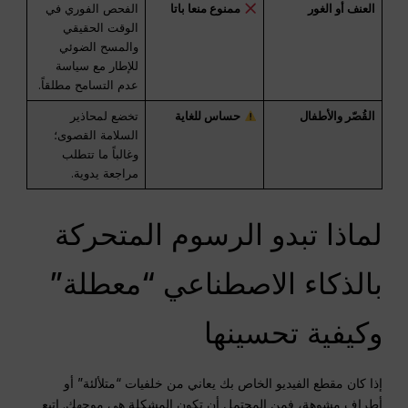
العنف أو الغور
ممنوع منعا باتا
الفحص الفوري في
الوقت الحقيقي
والمسح الضوئي
للإطار مع سياسة
عدم التسامح مطلقاً.
القُصّر والأطفال
حساس للغاية
تخضع لمحاذير
السلامة القصوى؛
وغالباً ما تتطلب
مراجعة يدوية.
لماذا تبدو الرسوم المتحركة
بالذكاء الاصطناعي “معطلة”
وكيفية تحسينها
إذا كان مقطع الفيديو الخاص بك يعاني من خلفيات “متلألئة” أو
أطراف مشوهة، فمن المحتمل أن تكون المشكلة هي موجهك. اتبع