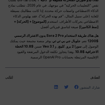
نقص “التعليمات الحركية” في موجهك. في عام 2026، تتطلب نماذج
الذكاء الاصطناعي واصفات حركة محددة. إذا كانت مطالبتك بسيطة
للغاية (على سبيل المثال، “قم بهذه الحركة”)، فقد يهلوس الذكاء
الاصطناعي بحركات الأطراف. استخدم
[الموضوع] + [الحركة] +
[نمط الكاميرا]
صيغة لتناسق فيزيائي أفضل.
هل هناك طريقة لاستخدام Sora 2 Pro بدون الاشتراك الرسمي
$200؟
نعم.
جلوبال جي بي تي تي
يوفر منصة مجمعة حيث يمكنك
الوصول إلى
سورا 2 برو
,
كلينغ
, و
Veo 3.1
ضمن
$10.8 الخطة
الاحترافية $10.8
. وهذا يتجاوز تكلفة الدخول المرتفعة والقيود
الإقليمية المرتبطة بحسابات OpenAI Pro الرسمية.
السابق
التالي
شارك المنشور: