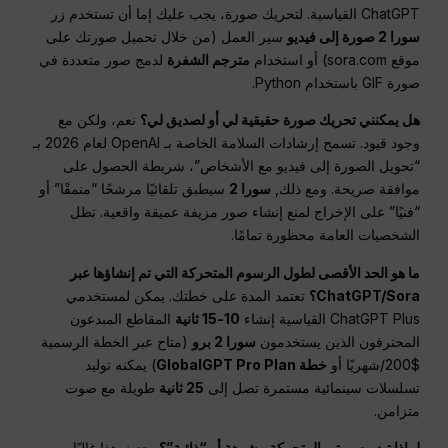
ChatGPT القياسية. لتحريك صورة، يجب عليك إما أن تستخدم زر
سورا 2 صورة إلى فيديو
سير العمل (من خلال تحميل صورتك على
موقع sora.com) أو استخدام
مترجم الشفرة
لدمج صور متعددة في
صورة GIF باستخدام Python.
هل يمكنني تحريك صورة حقيقية لي أو لصديق لي؟
نعم، ولكن مع
وجود قيود. تسمح إرشادات السلامة الخاصة بـ OpenAI لعام 2026 بـ
“تحويل الصورة إلى فيديو مع الأشخاص”، شريطة الحصول على
موافقة صريحة. ومع ذلك,
سورا 2
سيطبق تلقائيًا مرشحًا “منمقًا” أو
“فنيًا” على الإخراج لمنع إنشاء صور مزيفة عميقة واقعية. تظل
الشخصيات العامة محظورة تمامًا.
ما هو الحد الأقصى لطول الرسوم المتحركة التي تم إنشاؤها عبر
ChatGPT/Sora؟
تعتمد المدة على خطتك. يمكن لمستخدمي
ChatGPT Plus القياسية إنشاء
10-15 ثانية
المقاطع المبدعون
المحترفون الذين يستخدمون
سورا 2 برو
(متاح عبر الخطة الرسمية
$200/شهريًا أو
خطة GlobalGPT Pro Plan
) يمكنه توليد
تسلسلات سينمائية مستمرة تصل إلى
25 ثانية
طويلة مع صوت
متزامن.
لماذا تبدو صورتي المتحركة مشوهة أو “ذائبة”؟
يحدث هذا غالبًا بسبب