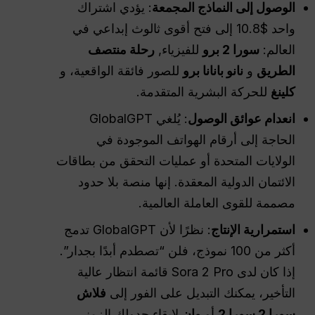
الوصول إلى النماذج المجمعة
: يؤدي اشتراك
واحد $10.8 إلى فتح أقوى ثالوث إبداعي في
العالم:
سورا 2 برو
للفيزياء,
رحلة منتصف
الطريق
و
نانو بانانا برو
للصور فائقة الواقعية، و
كلينغ
للحركة البشرية المتقدمة.
انعدام عوائق الوصول
: يُلغي GlobalGPT
الحاجة إلى أرقام الهواتف الموجودة في
الولايات المتحدة أو عمليات التحقق من بطاقات
الائتمان الدولية المعقدة. إنها منصة بلا حدود
مصممة للقوى العاملة العالمية.
استمرارية الإنتاج
: نظرًا لأن GlobalGPT تدمج
أكثر من 100 نموذج، فلن “تصطدم أبدًا بجدار”.
إذا كان لدى Sora 2 Pro قائمة انتظار عالية
التأخير، يمكنك التبديل على الفور إلى
فلاش
سورا 2 سورا 2
أو
وان
لإبقاء جدولك الزمني