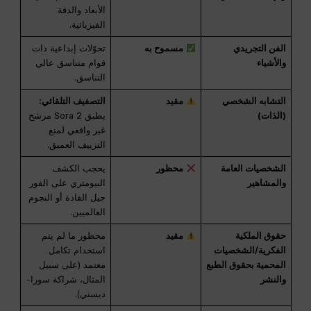
الأبعاد والدقة
الفيزيائية.
الفن التجريدي
مسموح به
تحوّلات إبداعية ذات
والأشياء
قوام متناسق عالي
التناسق.
التشابه الشخصي
مقيد
التصفيف التلقائي:
(الذات)
يطبق Sora 2 مرشح
غير واقعي لمنع
التزييف العميق.
الشخصيات العامة
محظور
يحجب الكشف
والمشاهير
البيومتري على الفور
جيل القادة أو النجوم
العالميين.
حقوق الملكية
مقيد
محظور ما لم يتم
الفكرية/الشخصيات
استخدام تكامل
المحمية بحقوق الطبع
معتمد (على سبيل
والنشر
المثال، شراكة سورا-
ديسني).