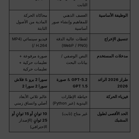
الثابت
الوظيفة الأساسية
العصف الذهني
محاكاة الحركة
للمفاهيم وإنشاء صور
المادية من الأصول
أساسية
الثابتة
تنسيق الإخراج
لقطات عالية الدقة
فيديو سينمائي (MP4
/ H.264)
(WebP / PNG)
مدخلات المستخدم
النص الوصفي /
صورة مرفوعة +
بيانات البحث
تعليمات حركية +
تعليمات حركية
طراز 2026 الرائد
GPT-5.2
&
صورة
سورا 2 برو
&
فلاش
2026
GPT 1.5
سورا 2 سورا 2
فيزياء الحركة
خياطة الإطارات
عالم ثلاثي الأبعاد
اليدوية (عبر Python)
أصلي واتساق زمني
الحد الأقصى لطول
غير متاح (ثابت)
10 ثوانٍ أو 15 ثوانٍ أو
المشبك
25 ثوانٍ
(الإصدار
الاحترافي)