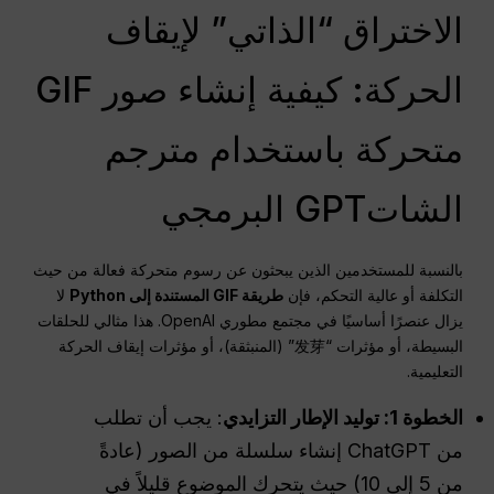
الاختراق “الذاتي” لإيقاف
الحركة: كيفية إنشاء صور GIF
متحركة باستخدام مترجم
الشاتGPT البرمجي
بالنسبة للمستخدمين الذين يبحثون عن رسوم متحركة فعالة من حيث
التكلفة أو عالية التحكم، فإن
طريقة GIF المستندة إلى Python
لا
يزال عنصرًا أساسيًا في مجتمع مطوري OpenAI. هذا مثالي للحلقات
البسيطة، أو مؤثرات “发芽” (المنبثقة)، أو مؤثرات إيقاف الحركة
التعليمية.
الخطوة 1: توليد الإطار التزايدي
: يجب أن تطلب
من ChatGPT إنشاء سلسلة من الصور (عادةً
من 5 إلى 10) حيث يتحرك الموضوع قليلاً في