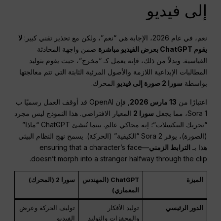
إلى فيديو
نعم، في عام 2026، الإجابة هي “نعم”، ولكن مع تحذير تقني كبير:
لا
يقوم ChatGPT بعرض الفيديو مباشرة
ضمن واجهة المحادثة
القياسية. وبدلاً من ذلك، فإنه يعمل كـ “مخرج”، حيث يقوم بتوليد
المطالبات الإبداعية اللازمة والأصول المرئية الثابتة التي تتم معالجتها
بواسطة
سورا 2 صورة إلى فيديو
المحرك.
اعتبارًا من
13 مارس 2026
, فإن OpenAI قد أوقف العمل رسميًا ب
Sora 1، مما يجعل
سورا 2
المعيار الافتراضي. هذا النموذج ليس مجرد
“تحريك البيكسلات”؛ إنه محاكي عالم. بينما تُنشئ ChatGPT “ماذا”
(الصورة)، يوفر Sora 2 “الكيفية” (الحركة). يسمح نهج النظام البيئي
هذا بـ
الترابط الزمني
—ensuring that a character’s face
doesn’t morph into a stranger halfway through the clip.
الميزة
ChatGPT (المهندس
سورا 2 (المحرك)
المعماري)
الدور الرئيسي
توليد الأفكار
توليف الحركة وعرض
والمحفزات والتوليد
الفيديو