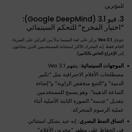
للمؤثرين.
3. فيو 3.1 (Google DeepMind):
“اختيار المخرج” للتحكم السينمائي
جوجل
Veo 3.1
يركز على لغة السينما بدلاً من التركيز على الفيزياء
الخام فقط. إنه المحرك الأكثر استجابة للمستخدمين الذين يحتاجون
إلى
الإخراج الخاص بالكاميرا
.
الموجهات السينمائية
: يتفهم Veo 3.1
مصطلحات الأفلام الاحترافية مثل “تكبير
الدمية” و“التتبع منخفض الزاوية” و“إضاءة
الساعة الذهبية”. وهو يسمح للمستخدمين
بتعديل “عدسة” الصورة الثابتة الأصلية أثناء
عملية الرسوم المتحركة.
اتساق النمط البصري
: إنه جيد بشكل استثنائي
في الحفاظ على مظهر “مخزون الأفلام”