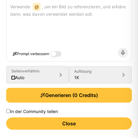
Verwende
@
, um ein Bild zu referenzieren, und erkläre
dann, was davon verwendet werden soll.
Prompt verbessern
Seitenverhältnis
Auflösung
1K
Auto
Generieren
(
0
Credits)
In der Community teilen
Close
Generate