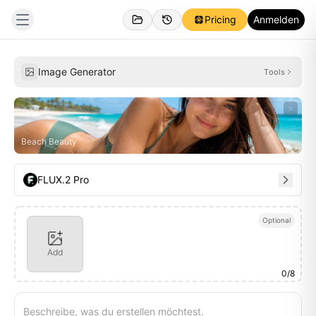
Pricing
Anmelden
Erstellt
Inspirationen
Image Generator
Tools
Beach Beauty
FLUX.2 Pro
Optional
Add
0
/
8
Beschreibe, was du erstellen möchtest.