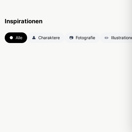
Inspirationen
●
Alle
👤
Charaktere
📷
Fotografie
✏️
Illustratio