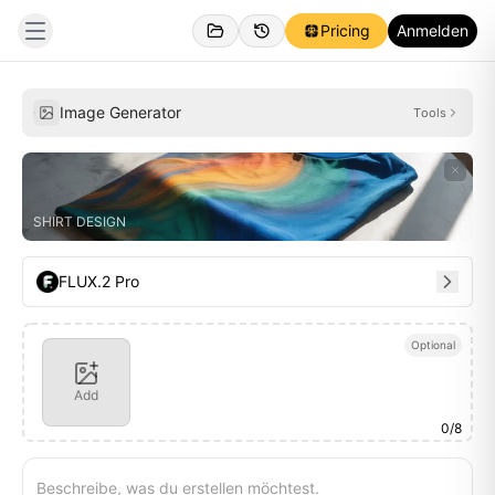
Pricing
Anmelden
Erstellt
Inspirationen
Image Generator
Tools
SHIRT DESIGN
FLUX.2 Pro
Optional
Add
0
/
8
Beschreibe, was du erstellen möchtest.