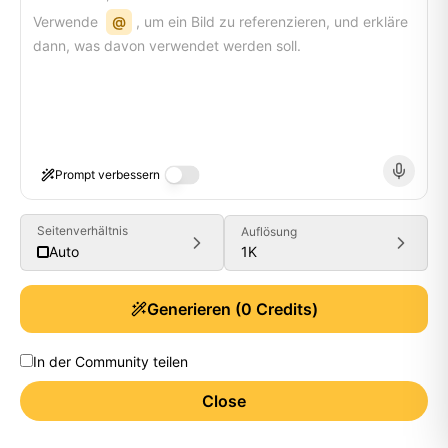
Verwende
@
, um ein Bild zu referenzieren, und erkläre
dann, was davon verwendet werden soll.
Prompt verbessern
Seitenverhältnis
Auflösung
1K
Auto
Generieren
(
0
Credits)
In der Community teilen
Close
Generate