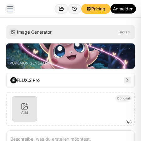
Pricing
Anmelden
Erstellt
Inspirationen
Image Generator
Tools
POKÉMON GENERATOR
FLUX.2 Pro
Optional
Add
0
/
8
Beschreibe, was du erstellen möchtest.