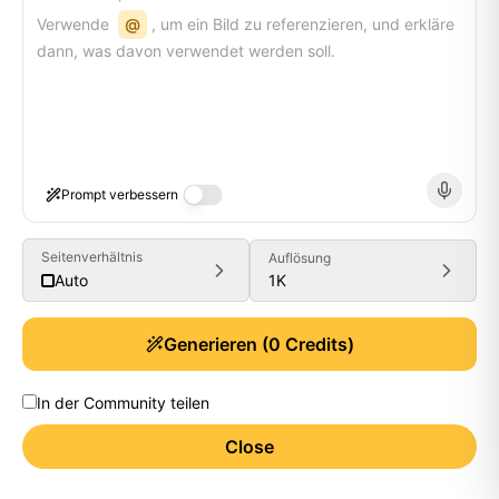
Verwende
@
, um ein Bild zu referenzieren, und erkläre
dann, was davon verwendet werden soll.
Prompt verbessern
Seitenverhältnis
Auflösung
1K
Auto
Generieren
(
0
Credits)
In der Community teilen
Close
Generate