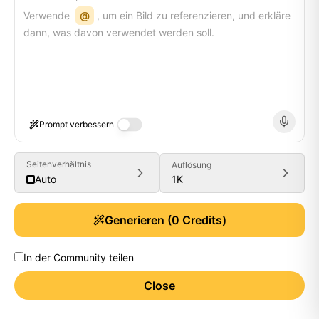
Verwende
@
, um ein Bild zu referenzieren, und erkläre
dann, was davon verwendet werden soll.
Prompt verbessern
Seitenverhältnis
Auflösung
1K
Auto
Generieren
(
0
Credits)
In der Community teilen
Close
Generate