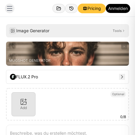
Pricing
Anmelden
Persönlich
Inspirationen
Image Generator
Tools
MUGSHOT GENERATOR
FLUX.2 Pro
Optional
Add
0
/
8
Beschreibe, was du erstellen möchtest.