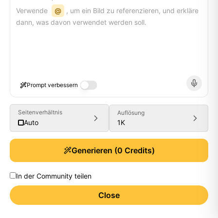
Verwende
@
, um ein Bild zu referenzieren, und erkläre
dann, was davon verwendet werden soll.
Prompt verbessern
Seitenverhältnis
Auflösung
1K
Auto
Generieren
(
0
Credits)
In der Community teilen
Close
Generate