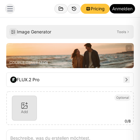
Pricing
Anmelden
Persönlich
Inspirationen
Image Generator
Tools
COUPLE GENERATOR
FLUX.2 Pro
Optional
Add
0
/
8
Beschreibe, was du erstellen möchtest.