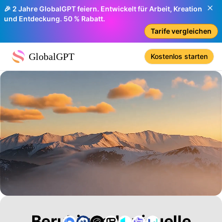
🎉 2 Jahre GlobalGPT feiern. Entwickelt für Arbeit, Kreation
und Entdeckung. 50 % Rabatt.
Tarife vergleichen
GlobalGPT
Kostenlos starten
Beruhigende visuelle