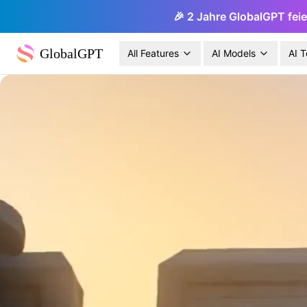
🎉 2 Jahre GlobalGPT feie
GlobalGPT
All Features
AI Models
AI T