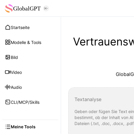
GlobalGPT
Startseite
Vertrauens
Modelle & Tools
Bild
Video
GlobalG
Audio
Textanalyse
CLI/MCP/Skills
Meine Tools