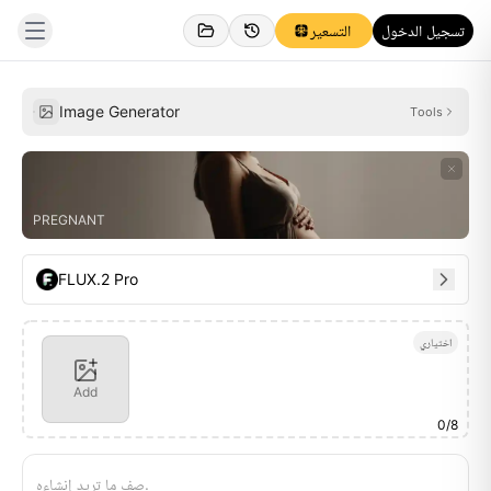
تسجيل الدخول
التسعير
إلهام
المُنشأة
Image Generator
Tools
PREGNANT
FLUX.2 Pro
اختياري
Add
0
/
8
صِف ما تريد إنشاءه.