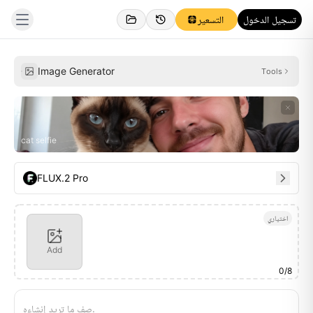
تسجيل الدخول
التسعير
إلهام
شخصي
Image Generator
Tools
cat selfie
FLUX.2 Pro
اختياري
Add
0
/
8
صِف ما تريد إنشاءه.