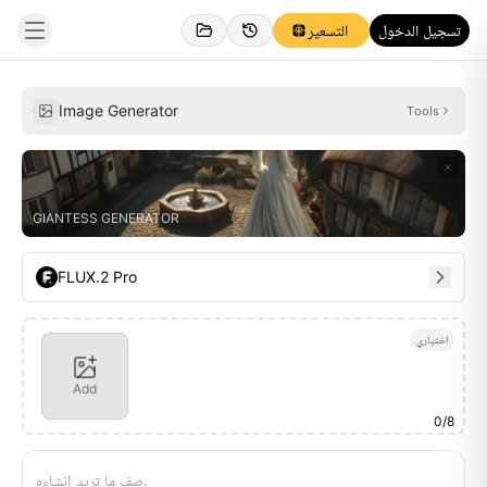
تسجيل الدخول
التسعير
إلهام
شخصي
Image Generator
Tools
GIANTESS GENERATOR
FLUX.2 Pro
اختياري
Add
0
/
8
صِف ما تريد إنشاءه.