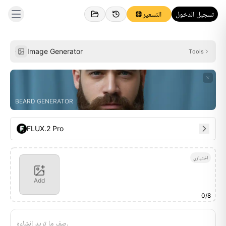
تسجيل الدخول
التسعير
إلهام
المُنشأة
Image Generator
Tools
BEARD GENERATOR
FLUX.2 Pro
اختياري
Add
0
/
8
صِف ما تريد إنشاءه.