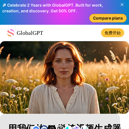
🎉 Celebrate 2 Years with GlobalGPT. Built for work,
creation, and discovery. Get 50% OFF.
Compare plans
GlobalGPT
免费开始
用我们的 AI 微笑视频生成器